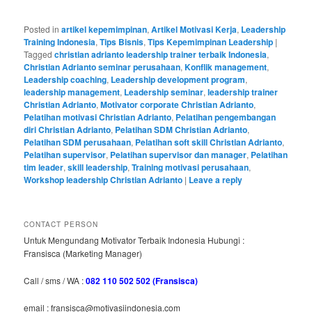
Posted in
artikel kepemimpinan
,
Artikel Motivasi Kerja
,
Leadership
Training Indonesia
,
Tips Bisnis
,
Tips Kepemimpinan Leadership
|
Tagged
christian adrianto leadership trainer terbaik Indonesia
,
Christian Adrianto seminar perusahaan
,
Konflik management
,
Leadership coaching
,
Leadership development program
,
leadership management
,
Leadership seminar
,
leadership trainer
Christian Adrianto
,
Motivator corporate Christian Adrianto
,
Pelatihan motivasi Christian Adrianto
,
Pelatihan pengembangan
diri Christian Adrianto
,
Pelatihan SDM Christian Adrianto
,
Pelatihan SDM perusahaan
,
Pelatihan soft skill Christian Adrianto
,
Pelatihan supervisor
,
Pelatihan supervisor dan manager
,
Pelatihan
tim leader
,
skill leadership
,
Training motivasi perusahaan
,
Workshop leadership Christian Adrianto
|
Leave a reply
CONTACT PERSON
Untuk Mengundang Motivator Terbaik Indonesia Hubungi :
Fransisca (Marketing Manager)
Call / sms / WA :
082 110 502 502 (Fransisca)
email : fransisca@motivasiindonesia.com