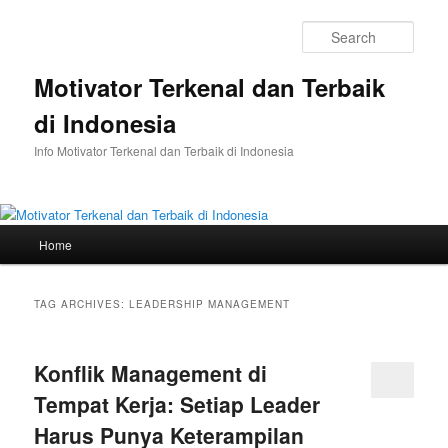
Skip
Skip
to
to
Sear
primary
secondary
content
content
Motivator Terkenal dan Terbaik
di Indonesia
Info Motivator Terkenal dan Terbaik di Indonesia
Main
Home
menu
TAG ARCHIVES:
LEADERSHIP MANAGEMENT
Konflik Management di
Tempat Kerja: Setiap Leader
Harus Punya Keterampilan