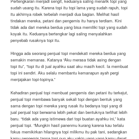
Pertengkaran menjadi sengit, keduanya saling menarik topi yang
sudah usang itu. Karena topi itu topi lama yang sudah rapuh, topi
itu akhirnya robek terbelah menjadi dua bagian. Melihat hasil
tindakan mereka, petani dan pengemis itu hanya terdiam. Kini
tidak ada dari mereka berdua yang bisa memiliki topi yang sudah
koyak itu. Keduanya bertengkar lagi saling menyalahkan
penyebab rusaknya topi itu.
Hingga ada seorang penjual topi mendekati mereka berdua yang
semakin memanas. Katanya “Aku merasa tidak asing dengan
topi itu”, “topi itu di jual ayahku saat aku masih kecil. Ia membuat
topi ini sendiri. Aku selalu membantu kemanapun ayah pergi
menjajakan topi-topinya.”
Kehadiran penjual topi membuat pengemis dan petani itu terkejut,
penjual topi membawa banyak sekali topi dengan bentuk yang
sama dengan topi mereka yang rusak itu bedanya topi yang di
jual penjual topi berwarna lebih pekat dan bentuknya terlihat lebih
baru. “tidak ada yang istimewa dari topi buatan ayahku ini,” kata
penjual topi. “Mungkin hasil panenmu kurang karena kau terlalu
fokus memikirkan hilangnya topi milikmu itu pak tani, sedangkan
kamu pengemis tanpa topi pun aku yakin uang yang kamu dapat