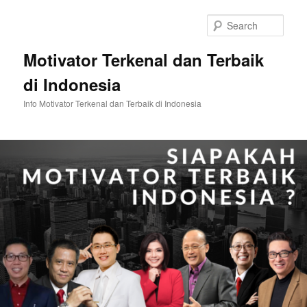
Skip
Skip
to
to
Sear
primary
secondary
content
content
Motivator Terkenal dan Terbaik
di Indonesia
Info Motivator Terkenal dan Terbaik di Indonesia