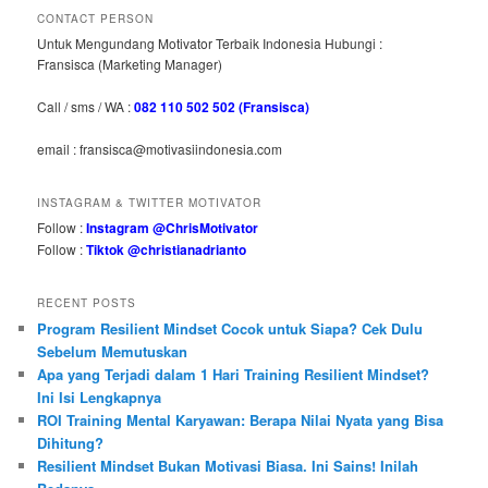
CONTACT PERSON
Untuk Mengundang Motivator Terbaik Indonesia Hubungi :
Fransisca (Marketing Manager)
Call / sms / WA :
082 110 502 502 (Fransisca)
email : fransisca@motivasiindonesia.com
INSTAGRAM & TWITTER MOTIVATOR
Follow :
Instagram @ChrisMotivator
Follow :
Tiktok @christianadrianto
RECENT POSTS
Program Resilient Mindset Cocok untuk Siapa? Cek Dulu
Sebelum Memutuskan
Apa yang Terjadi dalam 1 Hari Training Resilient Mindset?
Ini Isi Lengkapnya
ROI Training Mental Karyawan: Berapa Nilai Nyata yang Bisa
Dihitung?
Resilient Mindset Bukan Motivasi Biasa. Ini Sains! Inilah