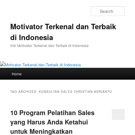
Skip
Skip
to
to
Sear
primary
secondary
content
content
Motivator Terkenal dan Terbaik
di Indonesia
Info Motivator Terkenal dan Terbaik di Indonesia
Main
Home
menu
TAG ARCHIVES:
KONSULTAN SALES CHRISTIAN ADRIANTO
10 Program Pelatihan Sales
yang Harus Anda Ketahui
untuk Meningkatkan