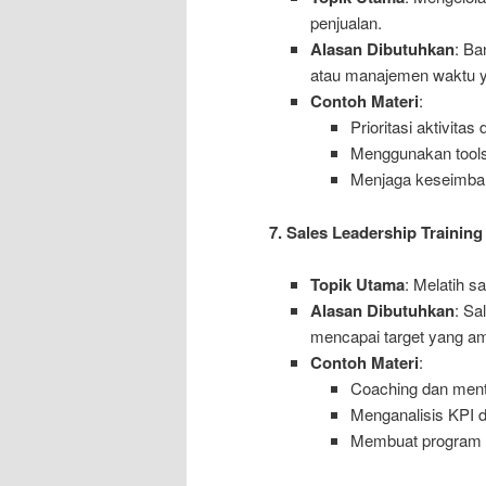
penjualan.
Alasan Dibutuhkan
: Ba
atau manajemen waktu y
Contoh Materi
:
Prioritasi aktivit
Menggunakan tools 
Menjaga keseimbang
7. Sales Leadership Training
Topik Utama
: Melatih s
Alasan Dibutuhkan
: Sa
mencapai target yang am
Contoh Materi
:
Coaching dan mento
Menganalisis KPI d
Membuat program i