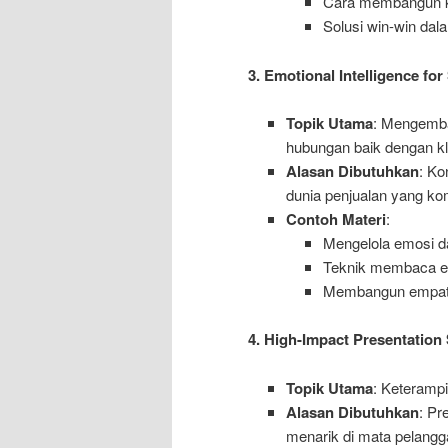
Cara membangun k
Solusi win-win dal
3. Emotional Intelligence fo
Topik Utama
: Mengemb
hubungan baik dengan kl
Alasan Dibutuhkan
: Ko
dunia penjualan yang komp
Contoh Materi
:
Mengelola emosi da
Teknik membaca e
Membangun empati 
4. High-Impact Presentation 
Topik Utama
: Keterampi
Alasan Dibutuhkan
: Pr
menarik di mata pelangg