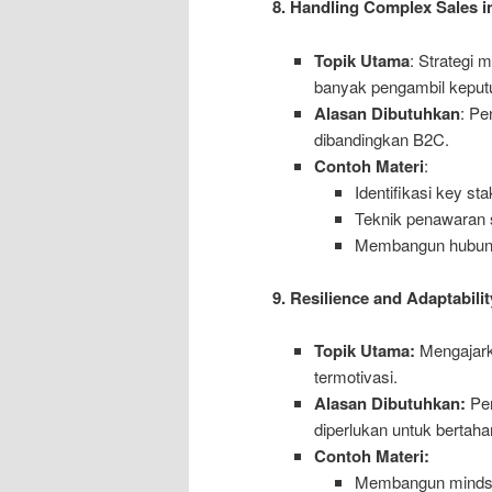
8. Handling Complex Sales 
Topik Utama
: Strategi 
banyak pengambil keput
Alasan Dibutuhkan
: Pe
dibandingkan B2C.
Contoh Materi
:
Identifikasi key st
Teknik penawaran s
Membangun hubung
9. Resilience and Adaptabilit
Topik Utama:
Mengajark
termotivasi.
Alasan Dibutuhkan:
Pen
diperlukan untuk bertaha
Contoh Materi:
Membangun mindse