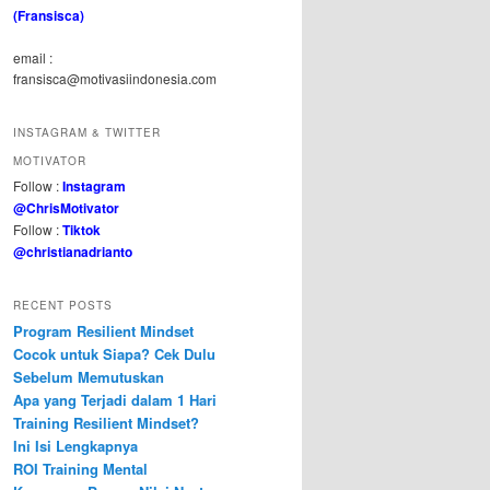
(Fransisca)
email :
fransisca@motivasiindonesia.com
INSTAGRAM & TWITTER
MOTIVATOR
Follow :
Instagram
@ChrisMotivator
Follow :
Tiktok
@christianadrianto
RECENT POSTS
Program Resilient Mindset
Cocok untuk Siapa? Cek Dulu
Sebelum Memutuskan
Apa yang Terjadi dalam 1 Hari
Training Resilient Mindset?
Ini Isi Lengkapnya
ROI Training Mental