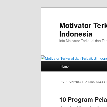
Skip
Skip
to
to
primary
secondary
Motivator Ter
content
content
Indonesia
Info Motivator Terkenal dan Ter
Main
Home
menu
TAG ARCHIVES:
TRAINING SALES
10 Program Pela