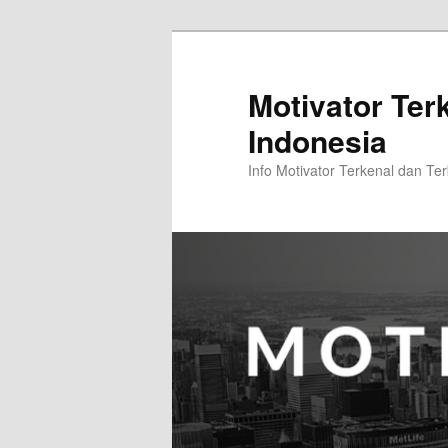
Skip
Skip
to
to
primary
secondary
Motivator Ter
content
content
Indonesia
Info Motivator Terkenal dan Ter