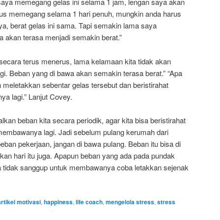
saya memegang gelas ini selama 1 jam, lengan saya akan
harus memegang selama 1 hari penuh, mungkin anda harus
a, berat gelas ini sama. Tapi semakin lama saya
kan terasa menjadi semakin berat.”
secara terus menerus, lama kelamaan kita tidak akan
. Beban yang di bawa akan semakin terasa berat.” “Apa
 meletakkan sebentar gelas tersebut dan beristirahat
a lagi.” Lanjut Covey.
kan beban kita secara periodik, agar kita bisa beristirahat
membawanya lagi. Jadi sebelum pulang kerumah dari
 beban pekerjaan, jangan di bawa pulang. Beban itu bisa di
aikan hari itu juga. Apapun beban yang ada pada pundak
asa tidak sanggup untuk membawanya coba letakkan sejenak
artikel motivasi
,
happiness
,
life coach
,
mengelola stress
,
stress