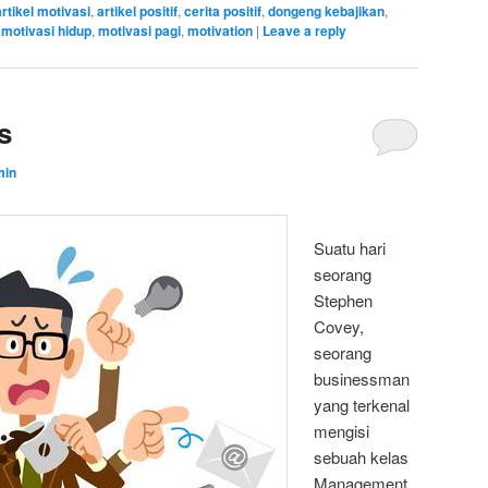
artikel motivasi
,
artikel positif
,
cerita positif
,
dongeng kebajikan
,
,
motivasi hidup
,
motivasi pagi
,
motivation
|
Leave a reply
s
min
Suatu hari
seorang
Stephen
Covey,
seorang
businessman
yang terkenal
mengisi
sebuah kelas
Management