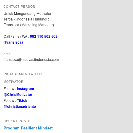
CONTACT PERSON
Untuk Mengundang Motivator
Terbaik Indonesia Hubungi :
Fransisca (Marketing Manager)
Call / sms / WA :
082 110 502 502
(Fransisca)
email :
fransisca@motivasiindonesia.com
INSTAGRAM & TWITTER
MOTIVATOR
Follow :
Instagram
@ChrisMotivator
Follow :
Tiktok
@christianadrianto
RECENT POSTS
Program Resilient Mindset