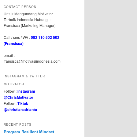
CONTACT PERSON
Untuk Mengundang Motivator
Terbaik Indonesia Hubungi :
Fransisca (Marketing Manager)
Call / sms / WA :
082 110 502 502
(Fransisca)
email :
fransisca@motivasiindonesia.com
INSTAGRAM & TWITTER
MOTIVATOR
Follow :
Instagram
@ChrisMotivator
Follow :
Tiktok
@christianadrianto
RECENT POSTS
Program Resilient Mindset