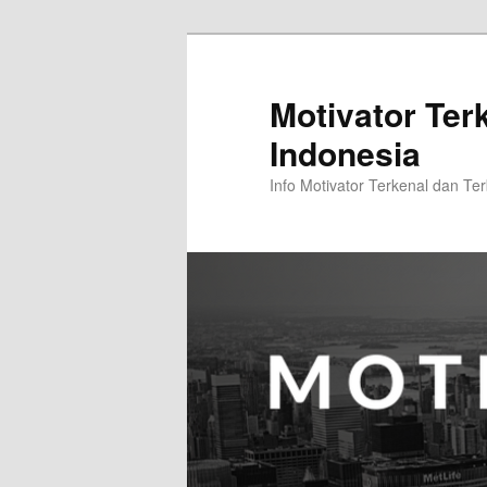
Skip
Skip
to
to
primary
secondary
Motivator Ter
content
content
Indonesia
Info Motivator Terkenal dan Ter