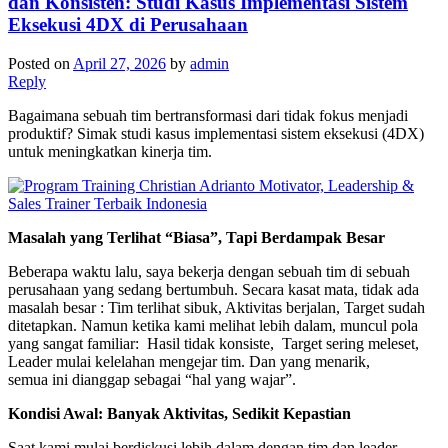
dan Konsisten: Studi Kasus Implementasi Sistem
Eksekusi 4DX di Perusahaan
Posted on
April 27, 2026
by
admin
Reply
Bagaimana sebuah tim bertransformasi dari tidak fokus menjadi
produktif? Simak studi kasus implementasi sistem eksekusi (4DX)
untuk meningkatkan kinerja tim.
Masalah yang Terlihat “Biasa”, Tapi Berdampak Besar
Beberapa waktu lalu, saya bekerja dengan sebuah tim di sebuah
perusahaan yang sedang bertumbuh. Secara kasat mata, tidak ada
masalah besar : Tim terlihat sibuk, Aktivitas berjalan, Target sudah
ditetapkan. Namun ketika kami melihat lebih dalam, muncul pola
yang sangat familiar: Hasil tidak konsiste, Target sering meleset,
Leader mulai kelelahan mengejar tim. Dan yang menarik,
semua ini dianggap sebagai “hal yang wajar”.
Kondisi Awal: Banyak Aktivitas, Sedikit Kepastian
Saat kami mulai berdiskusi lebih dalam dengan tim dan leader,