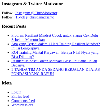
Instagram & Twitter Motivator
Follow :
Instagram @ChrisMotivator
Follow :
Tiktok @christianadrianto
Recent Posts
Program Resilient Mindset Cocok untuk Siapa? Cek Dulu
Sebelum Memutuskan
Apa yang Terjadi dalam 1 Hari Training Resilient Mindset?
Ini Isi Lengkapnya
ROI Training Mental Karyawan: Berapa Nilai Nyata yang
Bisa Dihitung?
Resilient Mindset Bukan Motivasi Biasa. Ini Sains! Inilah
Bedanya
5 TANDA TIM ANDA SEDANG BERJALAN DI ATAS
FONDASI YANG RAPUH
Meta
Log in
Entries feed
Comments feed
WordPress.org