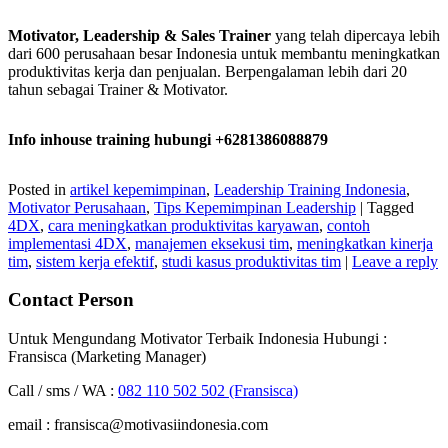
Motivator, Leadership & Sales Trainer
yang telah dipercaya lebih
dari 600 perusahaan besar Indonesia untuk membantu meningkatkan
produktivitas kerja dan penjualan. Berpengalaman lebih dari 20
tahun sebagai Trainer & Motivator.
Info inhouse training hubungi +6281386088879
Posted in
artikel kepemimpinan
,
Leadership Training Indonesia
,
Motivator Perusahaan
,
Tips Kepemimpinan Leadership
|
Tagged
4DX
,
cara meningkatkan produktivitas karyawan
,
contoh
implementasi 4DX
,
manajemen eksekusi tim
,
meningkatkan kinerja
tim
,
sistem kerja efektif
,
studi kasus produktivitas tim
|
Leave a reply
Contact Person
Untuk Mengundang Motivator Terbaik Indonesia Hubungi :
Fransisca (Marketing Manager)
Call / sms / WA :
082 110 502 502 (Fransisca)
email : fransisca@motivasiindonesia.com