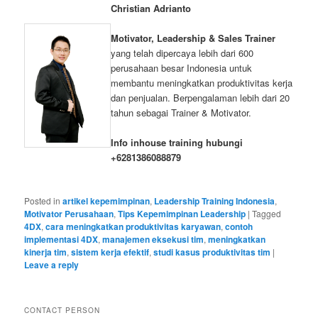
Christian Adrianto
Motivator, Leadership & Sales Trainer
yang telah dipercaya lebih dari 600
perusahaan besar Indonesia untuk
membantu meningkatkan produktivitas kerja
dan penjualan. Berpengalaman lebih dari 20
tahun sebagai Trainer & Motivator.
Info inhouse training hubungi
+6281386088879
Posted in
artikel kepemimpinan
,
Leadership Training Indonesia
,
Motivator Perusahaan
,
Tips Kepemimpinan Leadership
|
Tagged
4DX
,
cara meningkatkan produktivitas karyawan
,
contoh
implementasi 4DX
,
manajemen eksekusi tim
,
meningkatkan
kinerja tim
,
sistem kerja efektif
,
studi kasus produktivitas tim
|
Leave a reply
CONTACT PERSON