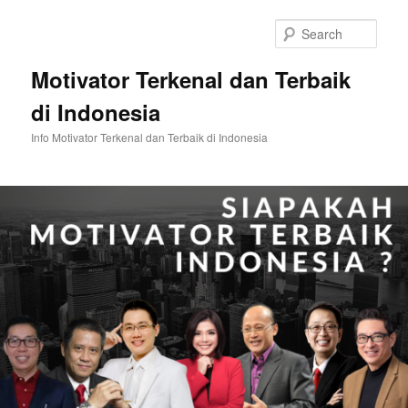
Skip
Skip
to
to
Sear
primary
secondary
content
content
Motivator Terkenal dan Terbaik
di Indonesia
Info Motivator Terkenal dan Terbaik di Indonesia