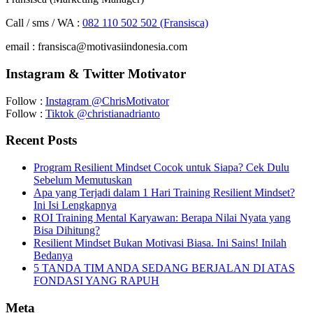
Call / sms / WA :
082 110 502 502 (Fransisca)
email : fransisca@motivasiindonesia.com
Instagram & Twitter Motivator
Follow :
Instagram @ChrisMotivator
Follow :
Tiktok @christianadrianto
Recent Posts
Program Resilient Mindset Cocok untuk Siapa? Cek Dulu
Sebelum Memutuskan
Apa yang Terjadi dalam 1 Hari Training Resilient Mindset?
Ini Isi Lengkapnya
ROI Training Mental Karyawan: Berapa Nilai Nyata yang
Bisa Dihitung?
Resilient Mindset Bukan Motivasi Biasa. Ini Sains! Inilah
Bedanya
5 TANDA TIM ANDA SEDANG BERJALAN DI ATAS
FONDASI YANG RAPUH
Meta