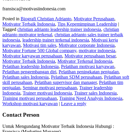
fransisca@motivasiindonesia.com
Posted in
Biografi Christian Adrianto
,
Motivator Perusahaan
,
Motivator Terbaik Indonesia
,
Tips Kepemimpinan Leadership
|
Tagged
christian adrianto leadership trainer indonesia
,
christian
adrianto motivator terkenal
,
christian adrianto sales trainer terbaik
indonesia
,
leadership trainer terkenal indonesia
,
Motivasi kerja
karyawan
,
Motivasi tim sales
,
Motivator corporate Indonesia
,
Motivator Fortune 500 Global company
,
motivator indonesia
,
Motivator karyawan perusahaan
,
Motivator perusahaan besar
,
Motivator Terbaik Indonesia
,
Motivator Terkenal Indonesia
,
Pelatihan leadership Indonesia
,
Pelatihan motivasi karyawan
,
Pelatihan pengembangan diri
,
Pelatihan peningkatan penjualan
,
Pelatihan sales Indonesia
,
Pelatihan SDM perusahaan
,
Pelatihan soft
skill perusahaan
,
Pelatihan supervisor dan manager
,
Pelatihan tim
penjualan
,
Seminar motivasi perusahaan
,
Trainer leadership
Indonesia
,
Trainer motivasi Indonesia
,
Trainer sales Indonesia
,
Training motivasi perusahaan
,
Training Need Analysis Indonesia
,
Workshop motivasi karyawan
|
Leave a reply
Contact Person
Untuk Mengundang Motivator Terbaik Indonesia Hubungi :
Fransisca (Marketing Manager)