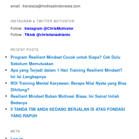
email : fransisca@motivasiindonesia.com
INSTAGRAM & TWITTER MOTIVATOR
Follow :
Instagram @ChrisMotivator
Follow :
Tiktok @christianadrianto
RECENT POSTS
Program Resilient Mindset Cocok untuk Siapa? Cek Dulu
Sebelum Memutuskan
Apa yang Terjadi dalam 1 Hari Training Resilient Mindset?
Ini Isi Lengkapnya
ROI Training Mental Karyawan: Berapa Nilai Nyata yang Bisa
Dihitung?
Resilient Mindset Bukan Motivasi Biasa. Ini Sains! Inilah
Bedanya
5 TANDA TIM ANDA SEDANG BERJALAN DI ATAS FONDASI
YANG RAPUH
META
Log in