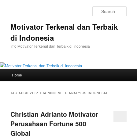
Skip
Skip
to
to
Sear
primary
secondary
content
content
Motivator Terkenal dan Terbaik
di Indonesia
Info Motivator Terkenal dan Terbaik di Indonesia
Main
Home
menu
TAG ARCHIVES:
TRAINING NEED ANALYSIS INDONESIA
Christian Adrianto Motivator
Perusahaan Fortune 500
Global