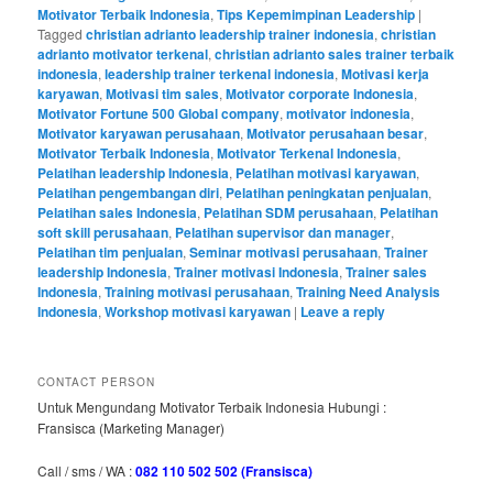
Motivator Terbaik Indonesia
,
Tips Kepemimpinan Leadership
|
Tagged
christian adrianto leadership trainer indonesia
,
christian
adrianto motivator terkenal
,
christian adrianto sales trainer terbaik
indonesia
,
leadership trainer terkenal indonesia
,
Motivasi kerja
karyawan
,
Motivasi tim sales
,
Motivator corporate Indonesia
,
Motivator Fortune 500 Global company
,
motivator indonesia
,
Motivator karyawan perusahaan
,
Motivator perusahaan besar
,
Motivator Terbaik Indonesia
,
Motivator Terkenal Indonesia
,
Pelatihan leadership Indonesia
,
Pelatihan motivasi karyawan
,
Pelatihan pengembangan diri
,
Pelatihan peningkatan penjualan
,
Pelatihan sales Indonesia
,
Pelatihan SDM perusahaan
,
Pelatihan
soft skill perusahaan
,
Pelatihan supervisor dan manager
,
Pelatihan tim penjualan
,
Seminar motivasi perusahaan
,
Trainer
leadership Indonesia
,
Trainer motivasi Indonesia
,
Trainer sales
Indonesia
,
Training motivasi perusahaan
,
Training Need Analysis
Indonesia
,
Workshop motivasi karyawan
|
Leave a reply
CONTACT PERSON
Untuk Mengundang Motivator Terbaik Indonesia Hubungi :
Fransisca (Marketing Manager)
Call / sms / WA :
082 110 502 502 (Fransisca)