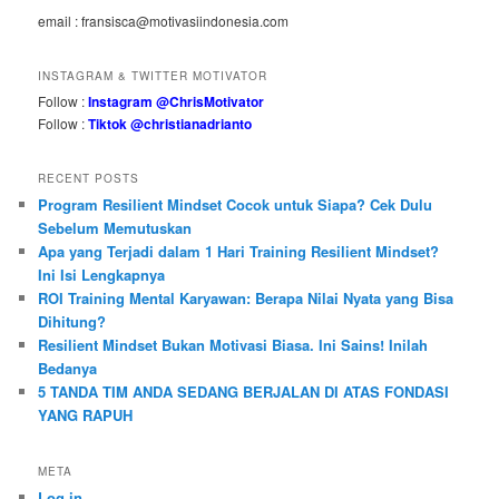
email : fransisca@motivasiindonesia.com
INSTAGRAM & TWITTER MOTIVATOR
Follow :
Instagram @ChrisMotivator
Follow :
Tiktok @christianadrianto
RECENT POSTS
Program Resilient Mindset Cocok untuk Siapa? Cek Dulu
Sebelum Memutuskan
Apa yang Terjadi dalam 1 Hari Training Resilient Mindset?
Ini Isi Lengkapnya
ROI Training Mental Karyawan: Berapa Nilai Nyata yang Bisa
Dihitung?
Resilient Mindset Bukan Motivasi Biasa. Ini Sains! Inilah
Bedanya
5 TANDA TIM ANDA SEDANG BERJALAN DI ATAS FONDASI
YANG RAPUH
META
Log in