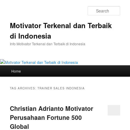
Skip
Skip
to
to
Sear
primary
secondary
content
content
Motivator Terkenal dan Terbaik
di Indonesia
Info Motivator Terkenal dan Terbaik di Indonesia
Main
Home
menu
TAG ARCHIVES:
TRAINER SALES INDONESIA
Christian Adrianto Motivator
Perusahaan Fortune 500
Global