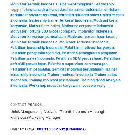
Motivator Terbaik Indonesia
,
Tips Kepemimpinan Leadership
|
Tagged
christian adrianto leadership trainer indonesia
,
christian
adrianto motivator terkenal
,
christian adrianto sales trainer terbaik
indonesia
,
leadership trainer terkenal indonesia
,
Motivasi kerja
karyawan
,
Motivasi tim sales
,
Motivator corporate Indonesia
,
Motivator Fortune 500 Global company
,
motivator indonesia
,
Motivator karyawan perusahaan
,
Motivator perusahaan besar
,
Motivator Terbaik Indonesia
,
Motivator Terkenal Indonesia
,
Pelatihan leadership Indonesia
,
Pelatihan motivasi karyawan
,
Pelatihan pengembangan diri
,
Pelatihan peningkatan penjualan
,
Pelatihan sales Indonesia
,
Pelatihan SDM perusahaan
,
Pelatihan
soft skill perusahaan
,
Pelatihan supervisor dan manager
,
Pelatihan tim penjualan
,
Seminar motivasi perusahaan
,
Trainer
leadership Indonesia
,
Trainer motivasi Indonesia
,
Trainer sales
Indonesia
,
Training motivasi perusahaan
,
Training Need Analysis
Indonesia
,
Workshop motivasi karyawan
|
Leave a reply
CONTACT PERSON
Untuk Mengundang Motivator Terbaik Indonesia Hubungi :
Fransisca (Marketing Manager)
Call / sms / WA :
082 110 502 502 (Fransisca)