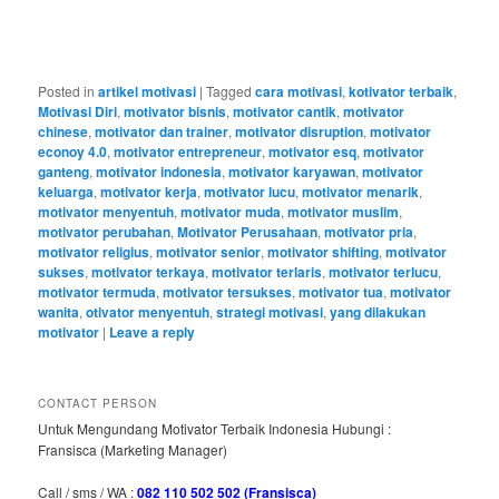
Posted in
artikel motivasi
|
Tagged
cara motivasi
,
kotivator terbaik
,
Motivasi Diri
,
motivator bisnis
,
motivator cantik
,
motivator
chinese
,
motivator dan trainer
,
motivator disruption
,
motivator
econoy 4.0
,
motivator entrepreneur
,
motivator esq
,
motivator
ganteng
,
motivator indonesia
,
motivator karyawan
,
motivator
keluarga
,
motivator kerja
,
motivator lucu
,
motivator menarik
,
motivator menyentuh
,
motivator muda
,
motivator muslim
,
motivator perubahan
,
Motivator Perusahaan
,
motivator pria
,
motivator religius
,
motivator senior
,
motivator shifting
,
motivator
sukses
,
motivator terkaya
,
motivator terlaris
,
motivator terlucu
,
motivator termuda
,
motivator tersukses
,
motivator tua
,
motivator
wanita
,
otivator menyentuh
,
strategi motivasi
,
yang dilakukan
motivator
|
Leave a reply
CONTACT PERSON
Untuk Mengundang Motivator Terbaik Indonesia Hubungi :
Fransisca (Marketing Manager)
Call / sms / WA :
082 110 502 502 (Fransisca)