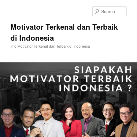
Skip
Skip
to
to
Sear
primary
secondary
content
content
Motivator Terkenal dan Terbaik
di Indonesia
Info Motivator Terkenal dan Terbaik di Indonesia