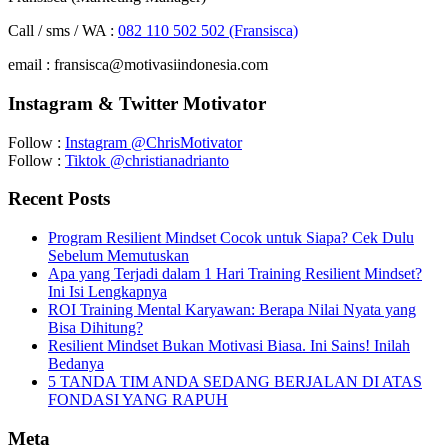
Call / sms / WA :
082 110 502 502 (Fransisca)
email : fransisca@motivasiindonesia.com
Instagram & Twitter Motivator
Follow :
Instagram @ChrisMotivator
Follow :
Tiktok @christianadrianto
Recent Posts
Program Resilient Mindset Cocok untuk Siapa? Cek Dulu
Sebelum Memutuskan
Apa yang Terjadi dalam 1 Hari Training Resilient Mindset?
Ini Isi Lengkapnya
ROI Training Mental Karyawan: Berapa Nilai Nyata yang
Bisa Dihitung?
Resilient Mindset Bukan Motivasi Biasa. Ini Sains! Inilah
Bedanya
5 TANDA TIM ANDA SEDANG BERJALAN DI ATAS
FONDASI YANG RAPUH
Meta