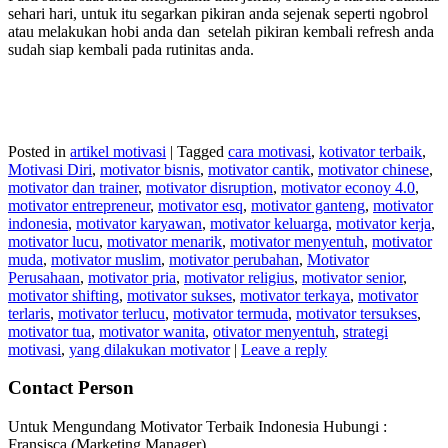
sehari hari, untuk itu segarkan pikiran anda sejenak seperti ngobrol
atau melakukan hobi anda dan setelah pikiran kembali refresh anda
sudah siap kembali pada rutinitas anda.
Posted in
artikel motivasi
|
Tagged
cara motivasi
,
kotivator terbaik
,
Motivasi Diri
,
motivator bisnis
,
motivator cantik
,
motivator chinese
,
motivator dan trainer
,
motivator disruption
,
motivator econoy 4.0
,
motivator entrepreneur
,
motivator esq
,
motivator ganteng
,
motivator
indonesia
,
motivator karyawan
,
motivator keluarga
,
motivator kerja
,
motivator lucu
,
motivator menarik
,
motivator menyentuh
,
motivator
muda
,
motivator muslim
,
motivator perubahan
,
Motivator
Perusahaan
,
motivator pria
,
motivator religius
,
motivator senior
,
motivator shifting
,
motivator sukses
,
motivator terkaya
,
motivator
terlaris
,
motivator terlucu
,
motivator termuda
,
motivator tersukses
,
motivator tua
,
motivator wanita
,
otivator menyentuh
,
strategi
motivasi
,
yang dilakukan motivator
|
Leave a reply
Contact Person
Untuk Mengundang Motivator Terbaik Indonesia Hubungi :
Fransisca (Marketing Manager)