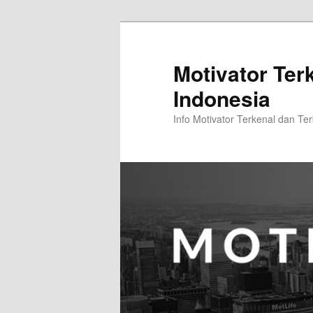
Skip
Skip
to
to
primary
secondary
Motivator Ter
content
content
Indonesia
Info Motivator Terkenal dan Ter