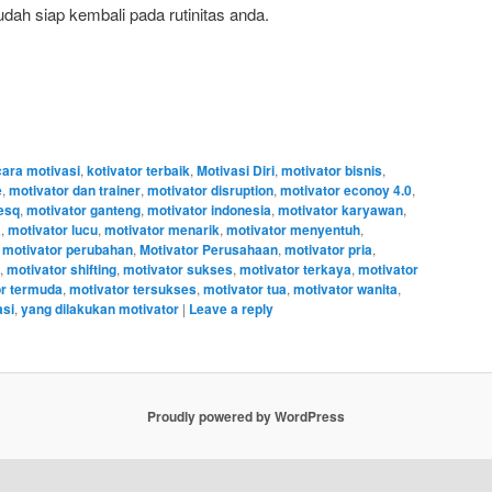
udah siap kembali pada rutinitas anda.
cara motivasi
,
kotivator terbaik
,
Motivasi Diri
,
motivator bisnis
,
e
,
motivator dan trainer
,
motivator disruption
,
motivator econoy 4.0
,
esq
,
motivator ganteng
,
motivator indonesia
,
motivator karyawan
,
a
,
motivator lucu
,
motivator menarik
,
motivator menyentuh
,
,
motivator perubahan
,
Motivator Perusahaan
,
motivator pria
,
,
motivator shifting
,
motivator sukses
,
motivator terkaya
,
motivator
or termuda
,
motivator tersukses
,
motivator tua
,
motivator wanita
,
asi
,
yang dilakukan motivator
|
Leave a reply
Proudly powered by WordPress