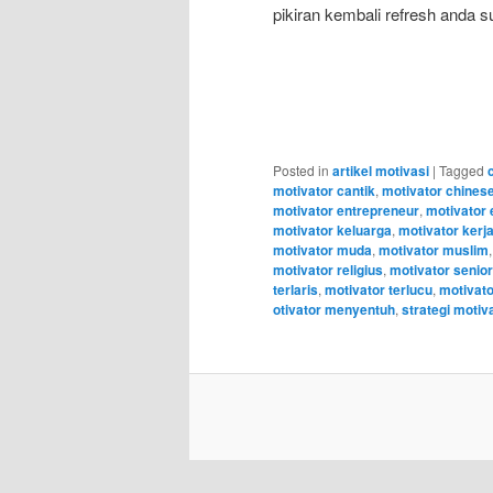
pikiran kembali refresh anda s
Posted in
artikel motivasi
|
Tagged
motivator cantik
,
motivator chines
motivator entrepreneur
,
motivator 
motivator keluarga
,
motivator kerj
motivator muda
,
motivator muslim
motivator religius
,
motivator senior
terlaris
,
motivator terlucu
,
motivat
otivator menyentuh
,
strategi motiv