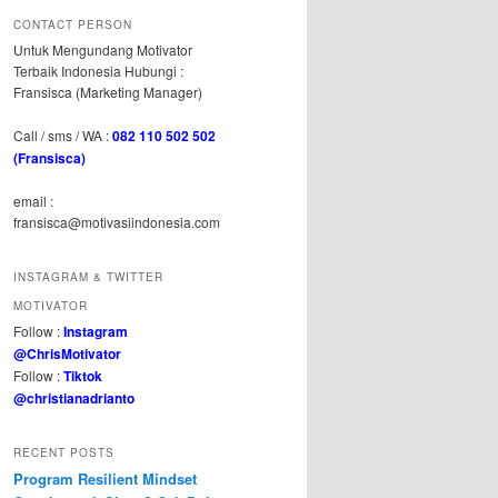
CONTACT PERSON
Untuk Mengundang Motivator
Terbaik Indonesia Hubungi :
Fransisca (Marketing Manager)
Call / sms / WA :
082 110 502 502
(Fransisca)
email :
fransisca@motivasiindonesia.com
INSTAGRAM & TWITTER
MOTIVATOR
Follow :
Instagram
@ChrisMotivator
Follow :
Tiktok
@christianadrianto
RECENT POSTS
Program Resilient Mindset