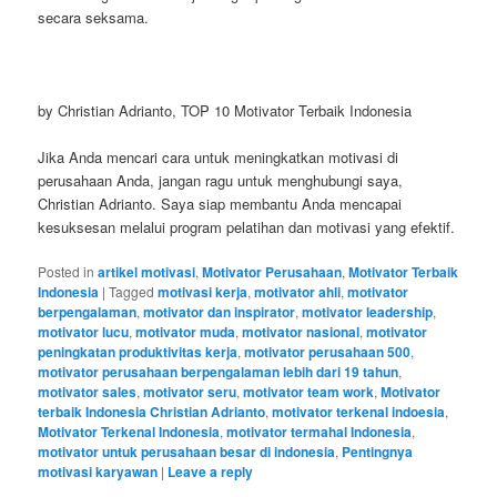
secara seksama.
by Christian Adrianto, TOP 10 Motivator Terbaik Indonesia
Jika Anda mencari cara untuk meningkatkan motivasi di
perusahaan Anda, jangan ragu untuk menghubungi saya,
Christian Adrianto. Saya siap membantu Anda mencapai
kesuksesan melalui program pelatihan dan motivasi yang efektif.
Posted in
artikel motivasi
,
Motivator Perusahaan
,
Motivator Terbaik
Indonesia
|
Tagged
motivasi kerja
,
motivator ahli
,
motivator
berpengalaman
,
motivator dan inspirator
,
motivator leadership
,
motivator lucu
,
motivator muda
,
motivator nasional
,
motivator
peningkatan produktivitas kerja
,
motivator perusahaan 500
,
motivator perusahaan berpengalaman lebih dari 19 tahun
,
motivator sales
,
motivator seru
,
motivator team work
,
Motivator
terbaik Indonesia Christian Adrianto
,
motivator terkenal indoesia
,
Motivator Terkenal Indonesia
,
motivator termahal Indonesia
,
motivator untuk perusahaan besar di indonesia
,
Pentingnya
motivasi karyawan
|
Leave a reply