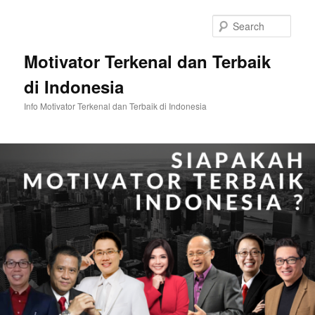
Skip
Skip
to
to
Sear
primary
secondary
content
content
Motivator Terkenal dan Terbaik
di Indonesia
Info Motivator Terkenal dan Terbaik di Indonesia