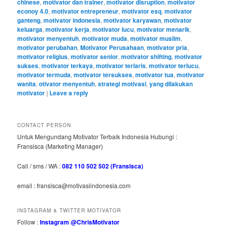
chinese
,
motivator dan trainer
,
motivator disruption
,
motivator
econoy 4.0
,
motivator entrepreneur
,
motivator esq
,
motivator
ganteng
,
motivator indonesia
,
motivator karyawan
,
motivator
keluarga
,
motivator kerja
,
motivator lucu
,
motivator menarik
,
motivator menyentuh
,
motivator muda
,
motivator muslim
,
motivator perubahan
,
Motivator Perusahaan
,
motivator pria
,
motivator religius
,
motivator senior
,
motivator shifting
,
motivator
sukses
,
motivator terkaya
,
motivator terlaris
,
motivator terlucu
,
motivator termuda
,
motivator tersukses
,
motivator tua
,
motivator
wanita
,
otivator menyentuh
,
strategi motivasi
,
yang dilakukan
motivator
|
Leave a reply
CONTACT PERSON
Untuk Mengundang Motivator Terbaik Indonesia Hubungi :
Fransisca (Marketing Manager)
Call / sms / WA :
082 110 502 502 (Fransisca)
email : fransisca@motivasiindonesia.com
INSTAGRAM & TWITTER MOTIVATOR
Follow :
Instagram @ChrisMotivator