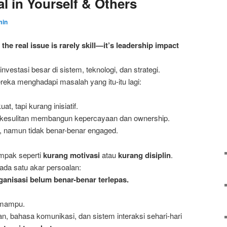
l in Yourself & Others
min
he real issue is rarely skill—it’s leadership impact
estasi besar di sistem, teknologi, dan strategi.
eka menghadapi masalah yang itu-itu lagi:
, tapi kurang inisiatif.
pi kesulitan membangun kepercayaan dan ownership.
”, namun tidak benar-benar engaged.
mpak seperti
kurang motivasi
atau
kurang disiplin
.
i ada satu akar persoalan:
ganisasi belum benar-benar terlepas.
 mampu.
, bahasa komunikasi, dan sistem interaksi sehari-hari