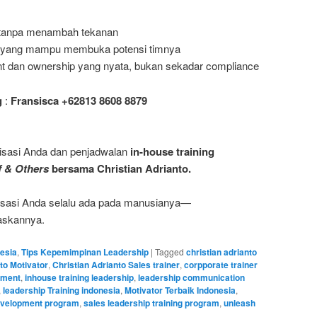
 tanpa menambah tekanan
yang mampu membuka potensi timnya
 dan ownership yang nyata, bukan sekadar compliance
g
:
Fransisca +62813 8608 8879
nisasi Anda dan penjadwalan
in-house training
f & Others
bersama Christian Adrianto.
nisasi Anda selalu ada pada manusianya—
askannya.
nesia
,
Tips Kepemimpinan Leadership
|
Tagged
christian adrianto
to Motivator
,
Christian Adrianto Sales trainer
,
corpporate trainer
pment
,
inhouse training leadership
,
leadership communication
,
leadership Training indonesia
,
Motivator Terbaik Indonesia
,
evelopment program
,
sales leadership training program
,
unleash