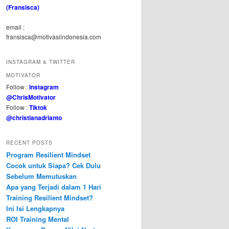
(Fransisca)
email :
fransisca@motivasiindonesia.com
INSTAGRAM & TWITTER
MOTIVATOR
Follow :
Instagram
@ChrisMotivator
Follow :
Tiktok
@christianadrianto
RECENT POSTS
Program Resilient Mindset
Cocok untuk Siapa? Cek Dulu
Sebelum Memutuskan
Apa yang Terjadi dalam 1 Hari
Training Resilient Mindset?
Ini Isi Lengkapnya
ROI Training Mental