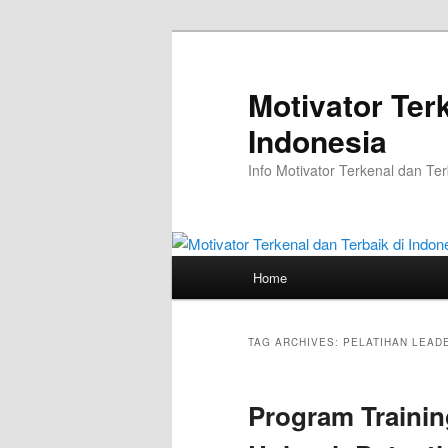
Skip
Skip
to
to
primary
secondary
Motivator Ter
content
content
Indonesia
Info Motivator Terkenal dan Ter
Main
Home
menu
TAG ARCHIVES:
PELATIHAN LEADE
Program Trainin