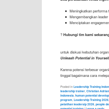
Meningkatkan performa
Mengembangkan leader 
Menciptakan engagement
?
Hubungi tim kami sekaran
untuk diskusi kebutuhan orga
Unleash Potential in Yoursel
Karena potensi terbesar orga
tinggal bagaimana cara melep
Posted in
Leadership Training Indo
leadership trainer
,
Christian Adrian
indonesia
,
human potential develo
program
,
Leadership Training 2026
pelatihan leadersip 2026
,
people d
potential training
|
Leave a reply