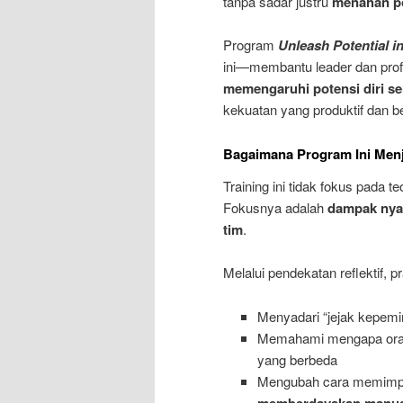
tanpa sadar justru
menahan po
Program
Unleash Potential i
ini—membantu leader dan pro
memengaruhi potensi diri sen
kekuatan yang produktif dan be
Bagaimana Program Ini Men
Training ini tidak fokus pada 
Fokusnya adalah
dampak nyat
tim
.
Melalui pendekatan reflektif, p
Menyadari “jejak kepemi
Memahami mengapa orang
yang berbeda
Mengubah cara memimpin
memberdayakan manus