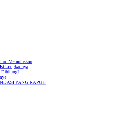
belum Memutuskan
 Isi Lengkapnya
 Dihitung?
anya
ONDASI YANG RAPUH