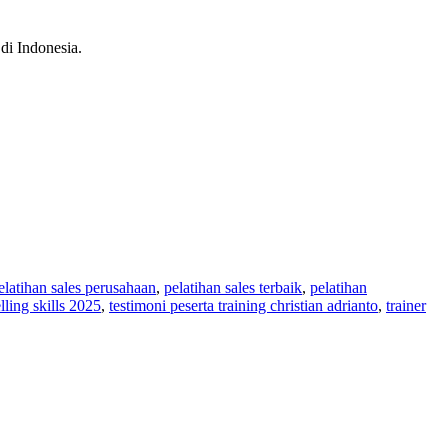
di Indonesia.
elatihan sales perusahaan
,
pelatihan sales terbaik
,
pelatihan
lling skills 2025
,
testimoni peserta training christian adrianto
,
trainer