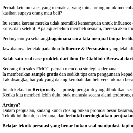
Pernah ketemu sales yang memaksa, yang minta orang untuk mencoba 
kasihan supaya orang mau beli?
Itu semua karena mereka tidak memiliki kemampuan untuk influence d
kritis, dan selektif. Apalagi sebelum membeli sesuatu, mereka akan me
Pertanyaannya sekarang,
bagaimana cara kita menjual tanpa terli
Jawabannya terletak pada ilmu
Influence & Persuasion
yang telah di
Salah satu real case praktek dari ilmu Dr Cialdini : Berawal da
Seorang tim sales FMCG pernah mencoba strategi sederhana:
Ia memberikan
sample gratis
dan sedikit tips cara penggunaan kepad
Tak disangka, banyak yang datang kembali dan beli versi ukuran besa
Inilah kekuatan
Reciprocity
— prinsip pengaruh yang dibuktikan seca
Ketika kita memberi lebih dulu, otak manusia secara alami terdorong
Artinya?
Dalam penjualan, kadang kunci closing bukan promosi besar-besaran, 
Teknik ini ilmiah, sederhana, dan
terbukti meningkatkan penjualan
Belajar teknik persuasi yang benar bukan soal manipulasi, ta