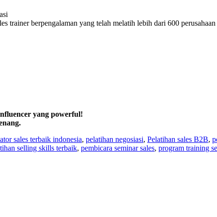
asi
les trainer berpengalaman yang telah melatih lebih dari 600 perusahaan 
influencer yang powerful!
enang.
ator sales terbaik indonesia
,
pelatihan negosiasi
,
Pelatihan sales B2B
,
p
tihan selling skills terbaik
,
pembicara seminar sales
,
program training se