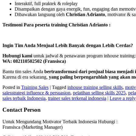
Interaktif, full praktek & roleplay
Disampaikan dengan gaya energik, fun, engaging dan memotiv
Dibawakan langsung oleh
Christian Adrianto
, motivator & sa
Testimoni Para peserta training Christian Adrianto :
Ingin Tim Anda Menjual Lebih Banyak dengan Lebih Cerdas?
Hubungi kami
untuk jadwal & penawaran program inhouse training:
WA: 082110502502 (Fransisca)
Bantu tim sales Anda
bertransformasi dari penjual biasa menjadi 
Karena di era sekarang,
yang paling berpengaruhlah yang akan m
Posted in
Training Sales
|
Tagged
inhouse training selling skills
,
motiv
salesstrategi influence & persuasion
,
pelatihan selling skills 2025
,
pela
sales terbaik Indonesia
,
trainer sales terkenal indonesia
|
Leave a reply
Contact Person
Untuk Mengundang Motivator Terbaik Indonesia Hubungi :
Fransisca (Marketing Manager)