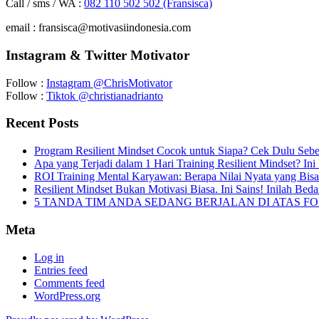
Call / sms / WA :
082 110 502 502 (Fransisca)
email : fransisca@motivasiindonesia.com
Instagram & Twitter Motivator
Follow :
Instagram @ChrisMotivator
Follow :
Tiktok @christianadrianto
Recent Posts
Program Resilient Mindset Cocok untuk Siapa? Cek Dulu Se
Apa yang Terjadi dalam 1 Hari Training Resilient Mindset? Ini
ROI Training Mental Karyawan: Berapa Nilai Nyata yang Bisa
Resilient Mindset Bukan Motivasi Biasa. Ini Sains! Inilah Bed
5 TANDA TIM ANDA SEDANG BERJALAN DI ATAS F
Meta
Log in
Entries feed
Comments feed
WordPress.org