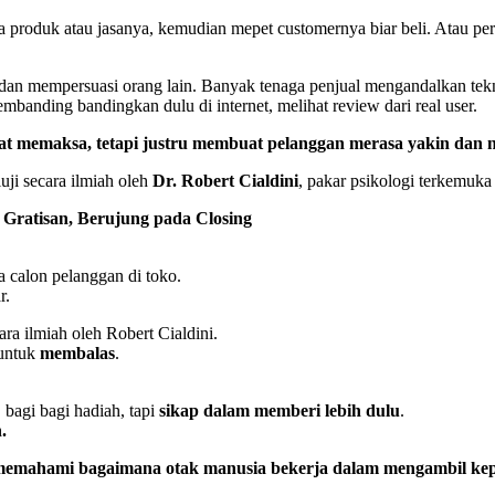
produk atau jasanya, kemudian mepet customernya biar beli. Atau per
an mempersuasi orang lain. Banyak tenaga penjual mengandalkan teknik
mbanding bandingkan dulu di internet, melihat review dari real user.
hat memaksa, tetapi justru membuat pelanggan merasa yakin dan 
uji secara ilmiah oleh
Dr. Robert Cialdini
, pakar psikologi terkemuka
ri Gratisan, Berujung pada Closing
a calon pelanggan di toko.
r.
ra ilmiah oleh Robert Cialdini.
 untuk
membalas
.
bagi bagi hadiah, tapi
sikap dalam memberi lebih dulu
.
.
pi memahami bagaimana otak manusia bekerja dalam mengambil ke