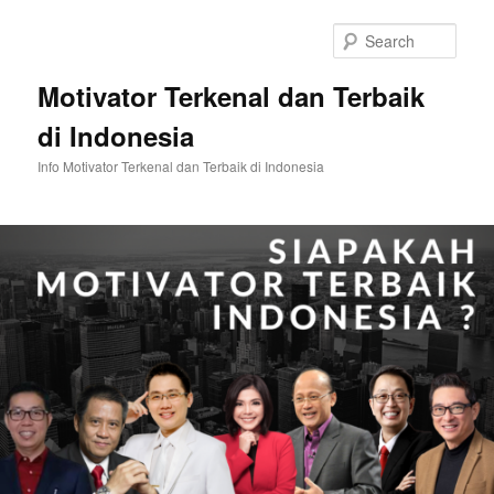
Skip
Skip
to
to
Sear
primary
secondary
content
content
Motivator Terkenal dan Terbaik
di Indonesia
Info Motivator Terkenal dan Terbaik di Indonesia