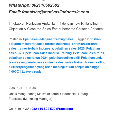
WhatsApp: 082110502502
Email: fransisca@motivasiindonesia.com
Tingkatkan Penjualan Anda Hari Ini dengan Teknik Handling
Objection & Close the Sales Faster bersama Christian Adrianto!
Posted in
Tips Sales - Menjual
,
Training Sales
|
Tagged
Christian
adrianto motivator sales terbaik indonesia
,
christian adrianto
sales trainer terbaik indonesia
,
pelatihan sales 2025
,
Pelatihan
sales B2B
,
pelatihan sales inhouse training
,
Pelatihan Sales retail
,
pelatihan sales tahun 2024
,
pelatihan selling skill
,
Pelatihan untk
team sales
,
pembicara seminar sales
,
sales trainer
,
trainer selling
skill berpengalman yang telah meningkatkan penjualan hingga
4.000%
|
Leave a reply
CONTACT PERSON
Untuk Mengundang Motivator Terbaik Indonesia Hubungi :
Fransisca (Marketing Manager)
Call / sms / WA :
082 110 502 502 (Fransisca)