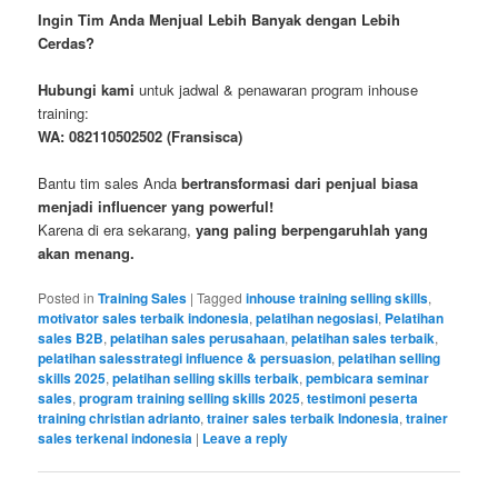
Ingin Tim Anda Menjual Lebih Banyak dengan Lebih
Cerdas?
Hubungi kami
untuk jadwal & penawaran program inhouse
training:
WA: 082110502502 (Fransisca)
Bantu tim sales Anda
bertransformasi dari penjual biasa
menjadi influencer yang powerful!
Karena di era sekarang,
yang paling berpengaruhlah yang
akan menang.
Posted in
Training Sales
|
Tagged
inhouse training selling skills
,
motivator sales terbaik indonesia
,
pelatihan negosiasi
,
Pelatihan
sales B2B
,
pelatihan sales perusahaan
,
pelatihan sales terbaik
,
pelatihan salesstrategi influence & persuasion
,
pelatihan selling
skills 2025
,
pelatihan selling skills terbaik
,
pembicara seminar
sales
,
program training selling skills 2025
,
testimoni peserta
training christian adrianto
,
trainer sales terbaik Indonesia
,
trainer
sales terkenal indonesia
|
Leave a reply