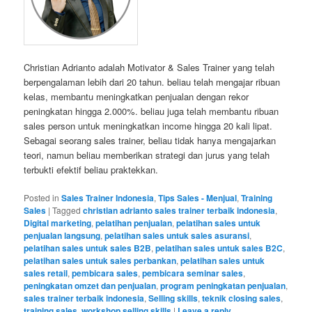
Christian Adrianto adalah Motivator & Sales Trainer yang telah
berpengalaman lebih dari 20 tahun. beliau telah mengajar ribuan
kelas, membantu meningkatkan penjualan dengan rekor
peningkatan hingga 2.000%. beliau juga telah membantu ribuan
sales person untuk meningkatkan income hingga 20 kali lipat.
Sebagai seorang sales trainer, beliau tidak hanya mengajarkan
teori, namun beliau memberikan strategi dan jurus yang telah
terbukti efektif beliau praktekkan.
Posted in
Sales Trainer Indonesia
,
Tips Sales - Menjual
,
Training
Sales
|
Tagged
christian adrianto sales trainer terbaik indonesia
,
Digital marketing
,
pelatihan penjualan
,
pelatihan sales untuk
penjualan langsung
,
pelatihan sales untuk sales asuransi
,
pelatihan sales untuk sales B2B
,
pelatihan sales untuk sales B2C
,
pelatihan sales untuk sales perbankan
,
pelatihan sales untuk
sales retail
,
pembicara sales
,
pembicara seminar sales
,
peningkatan omzet dan penjualan
,
program peningkatan penjualan
,
sales trainer terbaik indonesia
,
Selling skills
,
teknik closing sales
,
training sales
,
workshop selling skills
|
Leave a reply