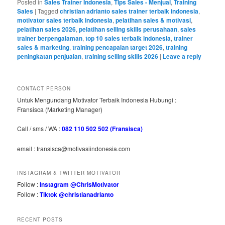
Posted in
Sales Trainer Indonesia
,
Tips Sales - Menjual
,
Training
Sales
|
Tagged
christian adrianto sales trainer terbaik indonesia
,
motivator sales terbaik indonesia
,
pelatihan sales & motivasi
,
pelatihan sales 2026
,
pelatihan selling skills perusahaan
,
sales
trainer berpengalaman
,
top 10 sales terbaik indonesia
,
trainer
sales & marketing
,
training pencapaian target 2026
,
training
peningkatan penjualan
,
training selling skills 2026
|
Leave a reply
CONTACT PERSON
Untuk Mengundang Motivator Terbaik Indonesia Hubungi :
Fransisca (Marketing Manager)
Call / sms / WA :
082 110 502 502 (Fransisca)
email : fransisca@motivasiindonesia.com
INSTAGRAM & TWITTER MOTIVATOR
Follow :
Instagram @ChrisMotivator
Follow :
Tiktok @christianadrianto
RECENT POSTS