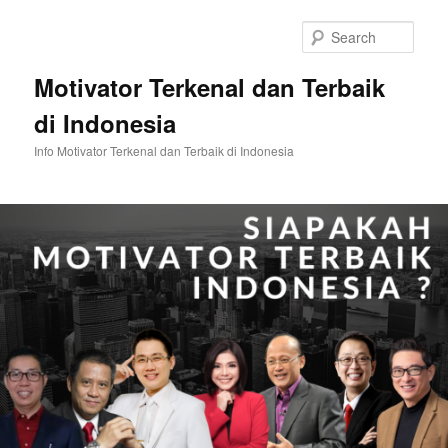
Skip
Skip
to
to
Sear
primary
secondary
content
content
Motivator Terkenal dan Terbaik
di Indonesia
Info Motivator Terkenal dan Terbaik di Indonesia