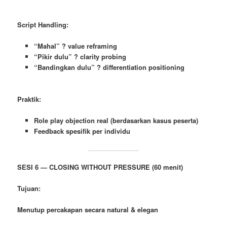
Script Handling:
“Mahal” ? value reframing
“Pikir dulu” ? clarity probing
“Bandingkan dulu” ? differentiation positioning
Praktik:
Role play objection real (berdasarkan kasus peserta)
Feedback spesifik per individu
SESI 6 — CLOSING WITHOUT PRESSURE (60 menit)
Tujuan:
Menutup percakapan secara natural & elegan