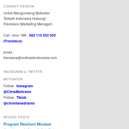
CONTACT PERSON
Untuk Mengundang Motivator
Terbaik Indonesia Hubungi :
Fransisca (Marketing Manager)
Call / sms / WA :
082 110 502 502
(Fransisca)
email :
fransisca@motivasiindonesia.com
INSTAGRAM & TWITTER
MOTIVATOR
Follow :
Instagram
@ChrisMotivator
Follow :
Tiktok
@christianadrianto
RECENT POSTS
Program Resilient Mindset