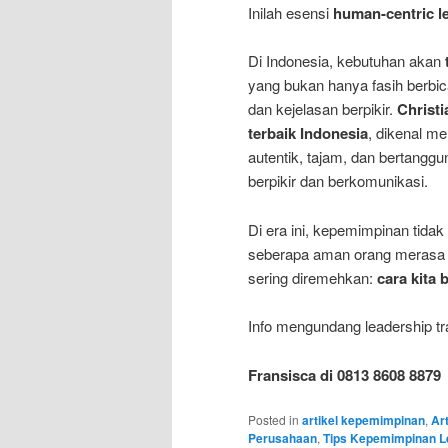
Inilah esensi
human-centric l
Di Indonesia, kebutuhan akan
yang bukan hanya fasih berbi
dan kejelasan berpikir.
Christi
terbaik Indonesia
, dikenal m
autentik, tajam, dan bertanggu
berpikir dan berkomunikasi.
Di era ini, kepemimpinan tidak 
seberapa aman orang merasa di
sering diremehkan:
cara kita
Info mengundang leadership tra
Fransisca di 0813 8608 8879
Posted in
artikel kepemimpinan
,
Art
Perusahaan
,
Tips Kepemimpinan L