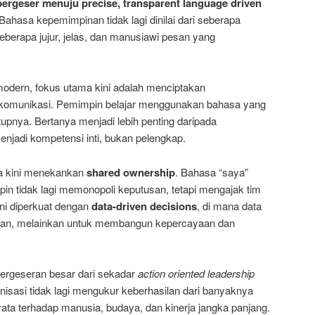
ergeser menuju precise, transparent language driven
Bahasa kepemimpinan tidak lagi dinilai dari seberapa
 seberapa jujur, jelas, dan manusiawi pesan yang
odern, fokus utama kini adalah menciptakan
 komunikasi. Pemimpin belajar menggunakan bahasa yang
pnya. Bertanya menjadi lebih penting daripada
jadi kompetensi inti, bukan pelengkap.
sa kini menekankan
shared ownership
. Bahasa “saya”
pin tidak lagi memonopoli keputusan, tetapi mengajak tim
 Ini diperkuat dengan
data-driven decisions
, di mana data
kan, melainkan untuk membangun kepercayaan dan
pergeseran besar dari sekadar
action oriented leadership
nisasi tidak lagi mengukur keberhasilan dari banyaknya
nyata terhadap manusia, budaya, dan kinerja jangka panjang.