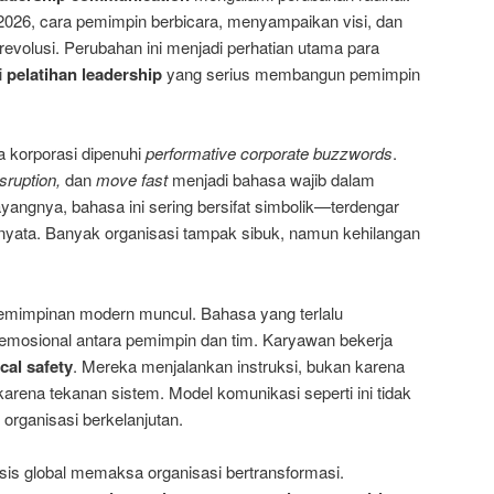
2026, cara pemimpin berbicara, menyampaikan visi, dan
evolusi. Perubahan ini menjadi perhatian utama para
i
pelatihan leadership
yang serius membangun pemimpin
a korporasi dipenuhi
performative corporate buzzwords
.
sruption,
dan
move fast
menjadi bahasa wajib dalam
angnya, bahasa ini sering bersifat simbolik—terdengar
 nyata. Banyak organisasi tampak sibuk, namun kehilangan
.
epemimpinan modern muncul. Bahasa yang terlalu
 emosional antara pemimpin dan tim. Karyawan bekerja
cal safety
. Mereka menjalankan instruksi, bukan karena
rena tekanan sistem. Model komunikasi seperti ini tidak
organisasi berkelanjutan.
sis global memaksa organisasi bertransformasi.