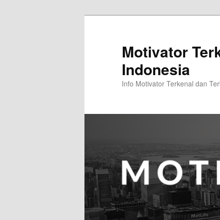
Skip
Skip
to
to
primary
secondary
Motivator Ter
content
content
Indonesia
Info Motivator Terkenal dan Ter