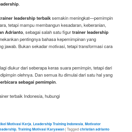
eadership
.
trainer leadership terbaik
semakin meningkat—pemimpin
cara, tetapi mampu membangun kesadaran, keberanian,
an Adrianto
, sebagai salah satu figur
trainer leadership
enekankan pentingnya bahasa kepemimpinan yang
ng jawab. Bukan sekadar motivasi, tetapi transformasi cara
lagi diukur dari seberapa keras suara pemimpin, tetapi dari
pimpin olehnya. Dan semua itu dimulai dari satu hal yang
 berbicara sebagai pemimpin
.
iner terbaik Indonesia, hubungi
ikel Motivasi Kerja
,
Leadership Training Indonesia
,
Motivator
eadership
,
Training Motivasi Karyawan
|
Tagged
christian adrianto