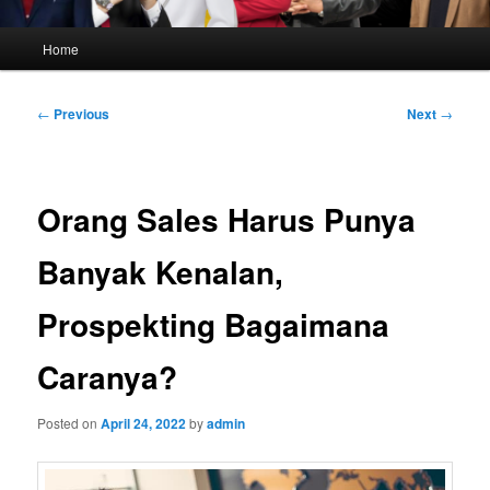
Main
Home
menu
Post
←
Previous
Next
→
navigation
Orang Sales Harus Punya
Banyak Kenalan,
Prospekting Bagaimana
Caranya?
Posted on
April 24, 2022
by
admin