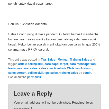
penuhi untuk dapat capai target.
Penulis : Christian Adrianto
Sales Coach yang dimasa pandemi ini telah berhasil membantu
banyak team sales meningkatkan penjualannya dan mencapai
target. Rekor beliau adalah meningkatkan penjualan hingga 200%
selama masa PPKM darurat.
This entry was posted in
Tips Sales - Menjual
,
Training Sales
and
tagged
article selling skill
,
cara capai target
,
cara mendapatkan
leads
,
motivasi sales
,
sales coach terbaik Christian Adrianto
,
sales person
,
selling skill
,
tips sales
,
training sales
by
admin
.
Bookmark the
permalink
.
Leave a Reply
Your email address will not be published.
Required fields
*
are marked