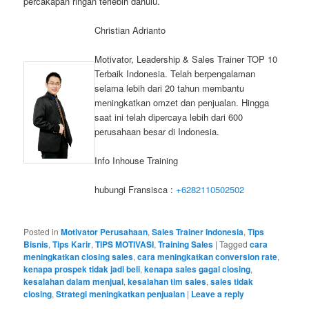
percakapan ringan terlebih dahulu.
Christian Adrianto
Motivator, Leadership & Sales Trainer TOP 10
Terbaik Indonesia. Telah berpengalaman
selama lebih dari 20 tahun membantu
meningkatkan omzet dan penjualan. Hingga
saat ini telah dipercaya lebih dari 600
perusahaan besar di Indonesia.
Info Inhouse Training
hubungi Fransisca :
+6282110502502
Posted in
Motivator Perusahaan
,
Sales Trainer Indonesia
,
Tips
Bisnis
,
Tips Karir
,
TIPS MOTIVASI
,
Training Sales
|
Tagged
cara
meningkatkan closing sales
,
cara meningkatkan conversion rate
,
kenapa prospek tidak jadi beli
,
kenapa sales gagal closing
,
kesalahan dalam menjual
,
kesalahan tim sales
,
sales tidak
closing
,
Strategi meningkatkan penjualan
|
Leave a reply