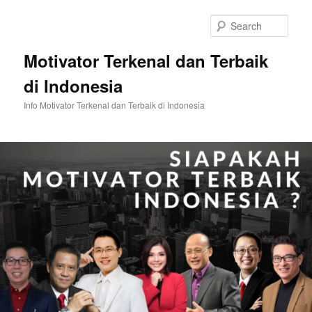
Skip
Skip
to
to
Sear
primary
secondary
content
content
Motivator Terkenal dan Terbaik
di Indonesia
Info Motivator Terkenal dan Terbaik di Indonesia