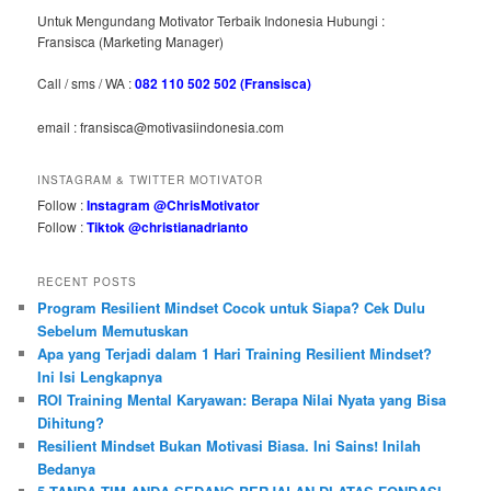
Untuk Mengundang Motivator Terbaik Indonesia Hubungi :
Fransisca (Marketing Manager)
Call / sms / WA :
082 110 502 502 (Fransisca)
email : fransisca@motivasiindonesia.com
INSTAGRAM & TWITTER MOTIVATOR
Follow :
Instagram @ChrisMotivator
Follow :
Tiktok @christianadrianto
RECENT POSTS
Program Resilient Mindset Cocok untuk Siapa? Cek Dulu
Sebelum Memutuskan
Apa yang Terjadi dalam 1 Hari Training Resilient Mindset?
Ini Isi Lengkapnya
ROI Training Mental Karyawan: Berapa Nilai Nyata yang Bisa
Dihitung?
Resilient Mindset Bukan Motivasi Biasa. Ini Sains! Inilah
Bedanya