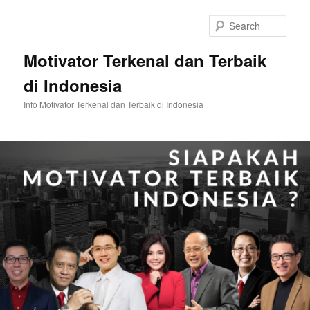
Skip
Skip
to
to
Sear
primary
secondary
content
content
Motivator Terkenal dan Terbaik
di Indonesia
Info Motivator Terkenal dan Terbaik di Indonesia