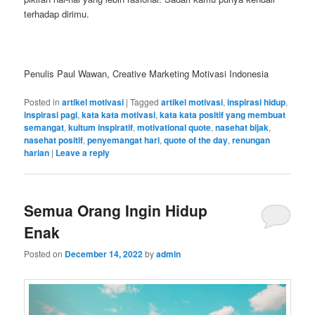
terhadap dirimu.
Penulis Paul Wawan, Creative Marketing Motivasi Indonesia
Posted in
artikel motivasi
|
Tagged
artikel motivasi
,
inspirasi hidup
,
inspirasi pagi
,
kata kata motivasi
,
kata kata positif yang membuat
semangat
,
kultum inspiratif
,
motivational quote
,
nasehat bijak
,
nasehat positif
,
penyemangat hari
,
quote of the day
,
renungan
harian
|
Leave a reply
Semua Orang Ingin Hidup
Enak
Posted on
December 14, 2022
by
admin