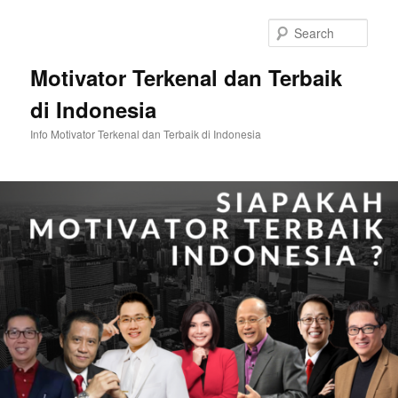
Skip
Skip
to
to
Sear
primary
secondary
content
content
Motivator Terkenal dan Terbaik
di Indonesia
Info Motivator Terkenal dan Terbaik di Indonesia