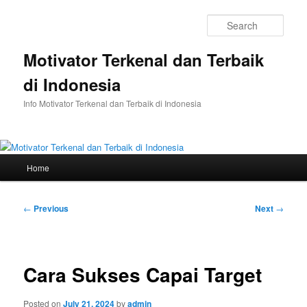
Skip
to
Sear
primary
content
Motivator Terkenal dan Terbaik
di Indonesia
Info Motivator Terkenal dan Terbaik di Indonesia
Main
Home
menu
Post
←
Previous
Next
→
navigation
Cara Sukses Capai Target
Posted on
July 21, 2024
by
admin