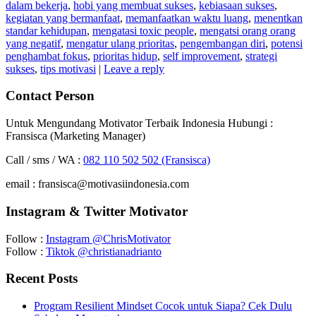
dalam bekerja
,
hobi yang membuat sukses
,
kebiasaan sukses
,
kegiatan yang bermanfaat
,
memanfaatkan waktu luang
,
menentkan
standar kehidupan
,
mengatasi toxic people
,
mengatsi orang orang
yang negatif
,
mengatur ulang prioritas
,
pengembangan diri
,
potensi
penghambat fokus
,
prioritas hidup
,
self improvement
,
strategi
sukses
,
tips motivasi
|
Leave a reply
Contact Person
Untuk Mengundang Motivator Terbaik Indonesia Hubungi :
Fransisca (Marketing Manager)
Call / sms / WA :
082 110 502 502 (Fransisca)
email : fransisca@motivasiindonesia.com
Instagram & Twitter Motivator
Follow :
Instagram @ChrisMotivator
Follow :
Tiktok @christianadrianto
Recent Posts
Program Resilient Mindset Cocok untuk Siapa? Cek Dulu