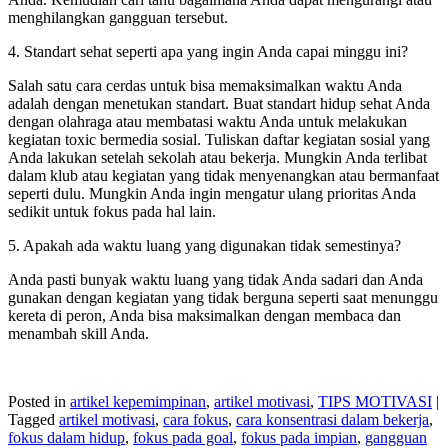
menghilangkan gangguan tersebut.
4. Standart sehat seperti apa yang ingin Anda capai minggu ini?
Salah satu cara cerdas untuk bisa memaksimalkan waktu Anda
adalah dengan menetukan standart. Buat standart hidup sehat Anda
dengan olahraga atau membatasi waktu Anda untuk melakukan
kegiatan toxic bermedia sosial. Tuliskan daftar kegiatan sosial yang
Anda lakukan setelah sekolah atau bekerja. Mungkin Anda terlibat
dalam klub atau kegiatan yang tidak menyenangkan atau bermanfaat
seperti dulu. Mungkin Anda ingin mengatur ulang prioritas Anda
sedikit untuk fokus pada hal lain.
5. Apakah ada waktu luang yang digunakan tidak semestinya?
Anda pasti bunyak waktu luang yang tidak Anda sadari dan Anda
gunakan dengan kegiatan yang tidak berguna seperti saat menunggu
kereta di peron, Anda bisa maksimalkan dengan membaca dan
menambah skill Anda.
Posted in
artikel kepemimpinan
,
artikel motivasi
,
TIPS MOTIVASI
|
Tagged
artikel motivasi
,
cara fokus
,
cara konsentrasi dalam bekerja
,
fokus dalam hidup
,
fokus pada goal
,
fokus pada impian
,
gangguan