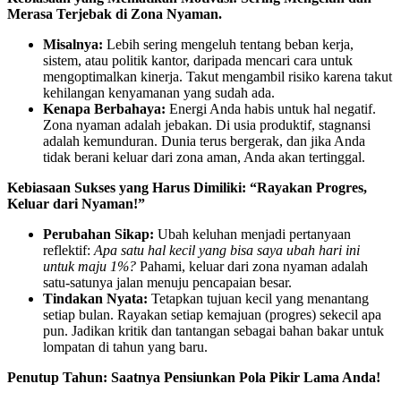
Merasa Terjebak di Zona Nyaman.
Misalnya:
Lebih sering mengeluh tentang beban kerja,
sistem, atau politik kantor, daripada mencari cara untuk
mengoptimalkan kinerja. Takut mengambil risiko karena takut
kehilangan kenyamanan yang sudah ada.
Kenapa Berbahaya:
Energi Anda habis untuk hal negatif.
Zona nyaman adalah jebakan. Di usia produktif, stagnansi
adalah kemunduran. Dunia terus bergerak, dan jika Anda
tidak berani keluar dari zona aman, Anda akan tertinggal.
Kebiasaan Sukses yang Harus Dimiliki: “Rayakan Progres,
Keluar dari Nyaman!”
Perubahan Sikap:
Ubah keluhan menjadi pertanyaan
reflektif:
Apa satu hal kecil yang bisa saya ubah hari ini
untuk maju 1%?
Pahami, keluar dari zona nyaman adalah
satu-satunya jalan menuju pencapaian besar.
Tindakan Nyata:
Tetapkan tujuan kecil yang menantang
setiap bulan. Rayakan setiap kemajuan (progres) sekecil apa
pun. Jadikan kritik dan tantangan sebagai bahan bakar untuk
lompatan di tahun yang baru.
Penutup Tahun: Saatnya Pensiunkan Pola Pikir Lama Anda!