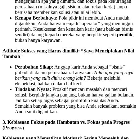
mengerjakan apa yang diminta, dan fokus pada kekurangan
perusahaan (misalnya gaji, sistem, atau rekan kerja) tanpa
berusaha memberikan solusi atau nilai lebih.
Kenapa Berbahaya:
Pola pikir ini membuat Anda mudah
digantikan. Anda hanya menjadi “operator” yang menunggu
perintah. Kesuksesan dan kenaikan karir (atau bahkan bisnis
sendiri) datang kepada mereka yang berpikir seperti
pemilik
,
bukan hanya karyawan.
Attitude Sukses yang Harus dimiliki: “Saya Menciptakan Nilai
Tambah”
Perubahan Sikap:
Anggap karir Anda sebagai “bisnis”
pribadi di dalam perusahaan. Tanyakan:
Nilai apa yang saya
berikan yang sulit ditiru orang lain?
Bekerja melebihi
ekspektasi, bahkan dalam hal kecil.
Tindakan Nyata:
Proaktif mencari masalah dan mencari
solusi. Berpikir jangka panjang, bukan hanya gajian bulanan.
Jadikan setiap tugas sebagai portofolio kualitas Anda.
Semakin banyak problem yang bisa Anda selesaikan, semakin
Anda sulit digantikan.
3. Kebiasaan Fokus pada Hambatan vs. Fokus pada Progres
(Progress)
Kebiasaan yang Mematikan Motivasi: Sering Mengeluh dan