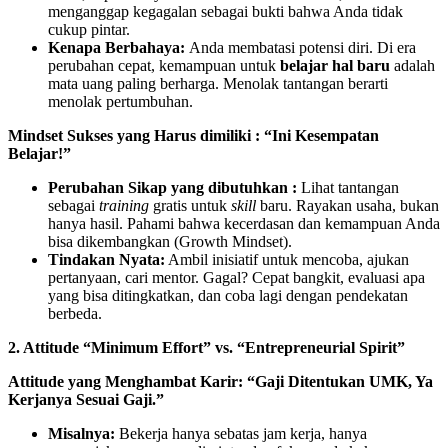
menganggap kegagalan sebagai bukti bahwa Anda tidak
cukup pintar.
Kenapa Berbahaya:
Anda membatasi potensi diri. Di era
perubahan cepat, kemampuan untuk
belajar hal baru
adalah
mata uang paling berharga. Menolak tantangan berarti
menolak pertumbuhan.
Mindset Sukses yang Harus dimiliki : “Ini Kesempatan
Belajar!”
Perubahan Sikap yang dibutuhkan :
Lihat tantangan
sebagai
training
gratis untuk
skill
baru. Rayakan usaha, bukan
hanya hasil. Pahami bahwa kecerdasan dan kemampuan Anda
bisa dikembangkan (Growth Mindset).
Tindakan Nyata:
Ambil inisiatif untuk mencoba, ajukan
pertanyaan, cari mentor. Gagal? Cepat bangkit, evaluasi apa
yang bisa ditingkatkan, dan coba lagi dengan pendekatan
berbeda.
2. Attitude “Minimum Effort” vs. “Entrepreneurial Spirit”
Attitude yang Menghambat Karir: “Gaji Ditentukan UMK, Ya
Kerjanya Sesuai Gaji.”
Misalnya:
Bekerja hanya sebatas jam kerja, hanya