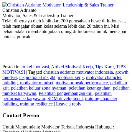
Christian Adrianto
Motivator, Sales & Leadership Trainer
Telah dipercaya oleh lebih dari 700 perusahaan besar di Indonesia,
telah mengajar ribuan kelas selama lebih dari 20 tahun ini. Misi
beliau adalah membantu jutaan orang di Indonesia untuk mencapai
potensi puncak.
Posted in
artikel motivasi
,
Artikel Motivasi Kerja
,
Tips Karir
,
TIPS
MOTIVASI
|
Tagged
christian adrianto motivator indonesia
,
growth
mindset
,
inspirational insight
,
motivasi kerja
,
motivator character
building
,
motivator mindset
,
motivator peak performance
,
pelatihan
grit
,
pelatihan keluar zona nyaman
,
pelatihan ketangguhan
,
pelatihan
mindset karyawan
,
Pelatihan pengembangan diri
,
pelatihan
performance karyawan
,
SDM development
,
training character
building
,
training resilience
|
Leave a reply
Contact Person
Untuk Mengundang Motivator Terbaik Indonesia Hubungi :