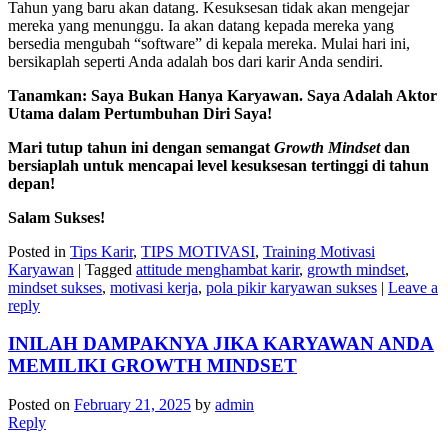
Tahun yang baru akan datang. Kesuksesan tidak akan mengejar
mereka yang menunggu. Ia akan datang kepada mereka yang
bersedia mengubah “software” di kepala mereka. Mulai hari ini,
bersikaplah seperti Anda adalah bos dari karir Anda sendiri.
Tanamkan: Saya Bukan Hanya Karyawan. Saya Adalah Aktor
Utama dalam Pertumbuhan Diri Saya!
Mari tutup tahun ini dengan semangat
Growth Mindset
dan
bersiaplah untuk mencapai level kesuksesan tertinggi di tahun
depan!
Salam Sukses!
Posted in
Tips Karir
,
TIPS MOTIVASI
,
Training Motivasi
Karyawan
|
Tagged
attitude menghambat karir
,
growth mindset
,
mindset sukses
,
motivasi kerja
,
pola pikir karyawan sukses
|
Leave a
reply
INILAH DAMPAKNYA JIKA KARYAWAN ANDA
MEMILIKI GROWTH MINDSET
Posted on
February 21, 2025
by
admin
Reply