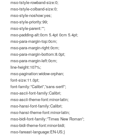
mso-tstyle-rowband-size:0;
mso-tstyle-colband-size:0;
mso-style-noshow:yes;
mso-style-priority:99;
mso-style-parent:””;
mso-padding-alt:0cm 5.4pt 0cm 5.4pt;
mso-para-margin-top:0cm;
mso-para-margin-right:0cm;
mso-para-margin-bottom:8.0pt;
mso-para-margin-left:0cm;
line-height:107%;
mso-pagination:widow-orphan;
font-size:11.0pt;
font-family:”Calibri”,”sans-serif”;
mso-ascii-font-family:Calibri;
mso-ascii-theme-font:minor-latin;
mso-hansi-font-family:Calibri;
mso-hansi-theme-font:minor-latin;
mso-bidi-font-family:”Times New Roman”;
mso-bidi-theme-font:minor-bidi;
mso-fareast-language:EN-US;}