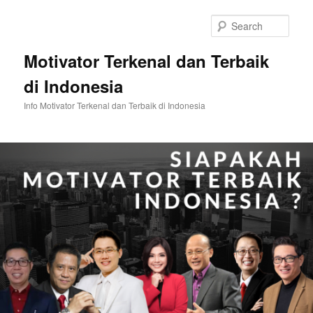
Skip
Skip
to
to
Sear
primary
secondary
content
content
Motivator Terkenal dan Terbaik
di Indonesia
Info Motivator Terkenal dan Terbaik di Indonesia