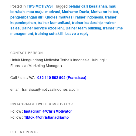
Posted in
TIPS MOTIVASI
|
Tagged
belajar dari kesalahan
,
mau
berubah
,
mau maju
,
motivasi
,
Motivator Dunia
,
Motivator hebat
,
pengembangan diri
,
Quotes motivasi
,
rainer indonesia
,
trainer
kepemimpinan
,
trainer komunikasi
,
trainer leadership
,
trainer
sales
,
trainer service excellent
,
trainer team building
,
trainer time
management
,
training softskill
|
Leave a reply
CONTACT PERSON
Untuk Mengundang Motivator Terbaik Indonesia Hubungi :
Fransisca (Marketing Manager)
Call / sms / WA :
082 110 502 502 (Fransisca)
email : fransisca@motivasiindonesia.com
INSTAGRAM & TWITTER MOTIVATOR
Follow :
Instagram @ChrisMotivator
Follow :
Tiktok @christianadrianto
RECENT POSTS