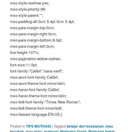
mso-style-noshow:yes;
mso-style-priority:99;
mso-style-parent:””;
mso-padding-alt:0cm 5.4pt 0cm 5.4pt;
mso-para-margin-top:0cm;
mso-para-margin-right:0cm;
mso-para-margin-bottom:8.0pt;
mso-para-margin-left:0cm;
line-height:107%;
mso-pagination:widow-orphan;
font-size:11.0pt;
font-family:”Calibri”,”sans-serif”;
mso-ascii-font-family:Calibri;
mso-ascii-theme-font:minor-latin;
mso-hansi-font-family:Calibri;
mso-hansi-theme-font:minor-latin;
mso-bidi-font-family:”Times New Roman”;
mso-bidi-theme-font:minor-bidi;
mso-fareast-language:EN-US;}
Posted in
TIPS MOTIVASI
|
Tagged
belajar dari kesalahan
,
mau
berubah
,
mau maju
,
motivasi
,
Motivator Dunia
,
Motivator hebat
,