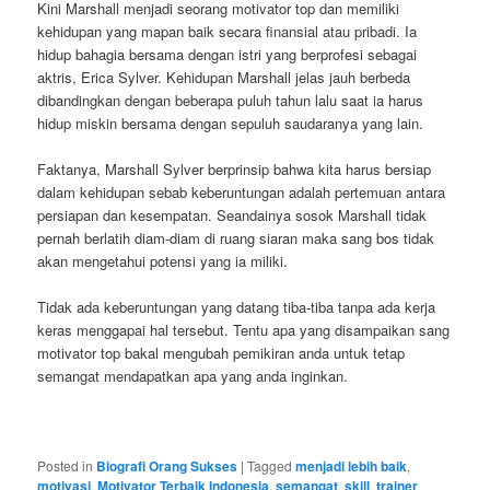
Kini Marshall menjadi seorang motivator top dan memiliki
kehidupan yang mapan baik secara finansial atau pribadi. Ia
hidup bahagia bersama dengan istri yang berprofesi sebagai
aktris, Erica Sylver. Kehidupan Marshall jelas jauh berbeda
dibandingkan dengan beberapa puluh tahun lalu saat ia harus
hidup miskin bersama dengan sepuluh saudaranya yang lain.
Faktanya, Marshall Sylver berprinsip bahwa kita harus bersiap
dalam kehidupan sebab keberuntungan adalah pertemuan antara
persiapan dan kesempatan. Seandainya sosok Marshall tidak
pernah berlatih diam-diam di ruang siaran maka sang bos tidak
akan mengetahui potensi yang ia miliki.
Tidak ada keberuntungan yang datang tiba-tiba tanpa ada kerja
keras menggapai hal tersebut. Tentu apa yang disampaikan sang
motivator top bakal mengubah pemikiran anda untuk tetap
semangat mendapatkan apa yang anda inginkan.
Posted in
Biografi Orang Sukses
|
Tagged
menjadi lebih baik
,
motivasi
,
Motivator Terbaik Indonesia
,
semangat
,
skill
,
trainer