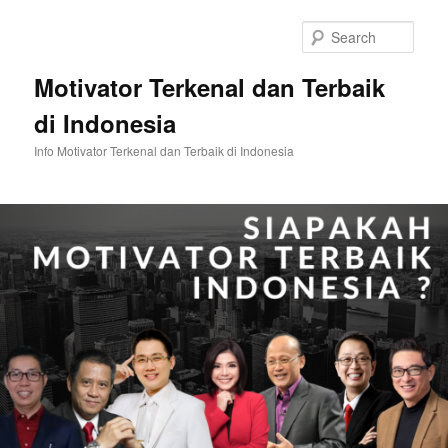
Skip
Skip
to
to
Sear
primary
secondary
content
content
Motivator Terkenal dan Terbaik
di Indonesia
Info Motivator Terkenal dan Terbaik di Indonesia