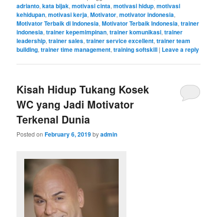
adrianto
,
kata bijak
,
motivasi cinta
,
motivasi hidup
,
motivasi
kehidupan
,
motivasi kerja
,
Motivator
,
motivator indonesia
,
Motivator Terbaik di Indonesia
,
Motivator Terbaik Indonesia
,
trainer
indonesia
,
trainer kepemimpinan
,
trainer komunikasi
,
trainer
leadership
,
trainer sales
,
trainer service excellent
,
trainer team
building
,
trainer time management
,
training softskill
|
Leave a reply
Kisah Hidup Tukang Kosek
WC yang Jadi Motivator
Terkenal Dunia
Posted on
February 6, 2019
by
admin