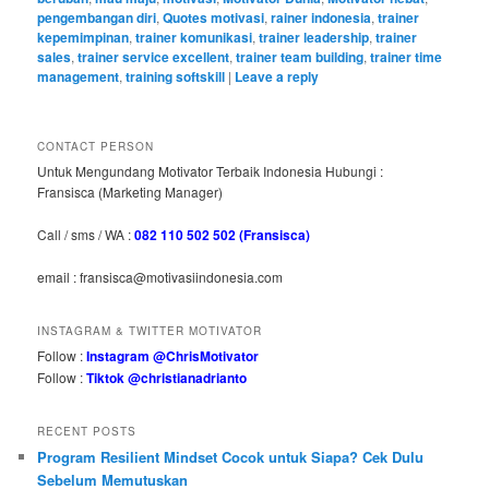
pengembangan diri
,
Quotes motivasi
,
rainer indonesia
,
trainer
kepemimpinan
,
trainer komunikasi
,
trainer leadership
,
trainer
sales
,
trainer service excellent
,
trainer team building
,
trainer time
management
,
training softskill
|
Leave a reply
CONTACT PERSON
Untuk Mengundang Motivator Terbaik Indonesia Hubungi :
Fransisca (Marketing Manager)
Call / sms / WA :
082 110 502 502 (Fransisca)
email : fransisca@motivasiindonesia.com
INSTAGRAM & TWITTER MOTIVATOR
Follow :
Instagram @ChrisMotivator
Follow :
Tiktok @christianadrianto
RECENT POSTS
Program Resilient Mindset Cocok untuk Siapa? Cek Dulu
Sebelum Memutuskan