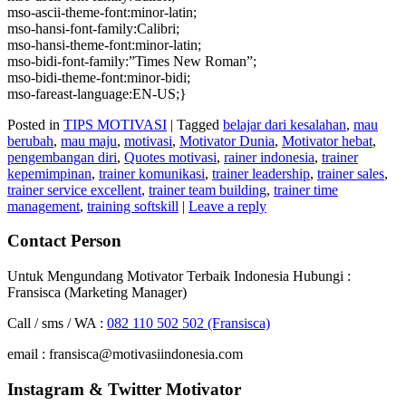
mso-ascii-theme-font:minor-latin;
mso-hansi-font-family:Calibri;
mso-hansi-theme-font:minor-latin;
mso-bidi-font-family:”Times New Roman”;
mso-bidi-theme-font:minor-bidi;
mso-fareast-language:EN-US;}
Posted in
TIPS MOTIVASI
|
Tagged
belajar dari kesalahan
,
mau
berubah
,
mau maju
,
motivasi
,
Motivator Dunia
,
Motivator hebat
,
pengembangan diri
,
Quotes motivasi
,
rainer indonesia
,
trainer
kepemimpinan
,
trainer komunikasi
,
trainer leadership
,
trainer sales
,
trainer service excellent
,
trainer team building
,
trainer time
management
,
training softskill
|
Leave a reply
Contact Person
Untuk Mengundang Motivator Terbaik Indonesia Hubungi :
Fransisca (Marketing Manager)
Call / sms / WA :
082 110 502 502 (Fransisca)
email : fransisca@motivasiindonesia.com
Instagram & Twitter Motivator