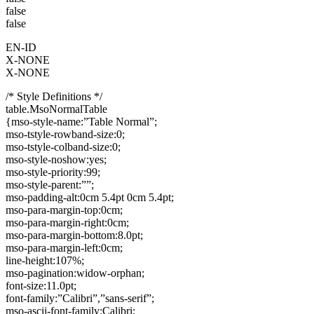
false
false
EN-ID
X-NONE
X-NONE
/* Style Definitions */
table.MsoNormalTable
{mso-style-name:”Table Normal”;
mso-tstyle-rowband-size:0;
mso-tstyle-colband-size:0;
mso-style-noshow:yes;
mso-style-priority:99;
mso-style-parent:””;
mso-padding-alt:0cm 5.4pt 0cm 5.4pt;
mso-para-margin-top:0cm;
mso-para-margin-right:0cm;
mso-para-margin-bottom:8.0pt;
mso-para-margin-left:0cm;
line-height:107%;
mso-pagination:widow-orphan;
font-size:11.0pt;
font-family:”Calibri”,”sans-serif”;
mso-ascii-font-family:Calibri;