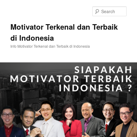
Skip
Skip
to
to
Sear
primary
secondary
content
content
Motivator Terkenal dan Terbaik
di Indonesia
Info Motivator Terkenal dan Terbaik di Indonesia