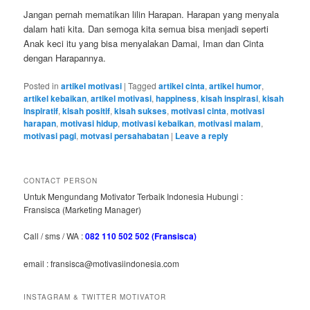
Jangan pernah mematikan lilin Harapan. Harapan yang menyala
dalam hati kita. Dan semoga kita semua bisa menjadi seperti
Anak keci itu yang bisa menyalakan Damai, Iman dan Cinta
dengan Harapannya.
Posted in
artikel motivasi
|
Tagged
artikel cinta
,
artikel humor
,
artikel kebaikan
,
artikel motivasi
,
happiness
,
kisah inspirasi
,
kisah
inspiratif
,
kisah positif
,
kisah sukses
,
motivasi cinta
,
motivasi
harapan
,
motivasi hidup
,
motivasi kebaikan
,
motivasi malam
,
motivasi pagi
,
motvasi persahabatan
|
Leave a reply
CONTACT PERSON
Untuk Mengundang Motivator Terbaik Indonesia Hubungi :
Fransisca (Marketing Manager)
Call / sms / WA :
082 110 502 502 (Fransisca)
email : fransisca@motivasiindonesia.com
INSTAGRAM & TWITTER MOTIVATOR