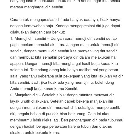
hal yang bisa kita lakukan untuk diri kita sendiri agar kita selalu
merasa menghargai diri sendiri.
Cara untuk mengapresiasi diri ada banyak caranya, tidak hanya
dengan kemewahan saja. Kadang mengapresiasi diri juga dapat
dilakuakan dengan cara berikut:
1. Memuji diri sendiri – Dengan cara memuji diri sendiri setiap
pagi sebelum memulai aktifitas. Jangan malu untuk memuji diri
sendiri, dengan memuji diri sendiri kita menyanjung diri sendiri
dan membuat kita semakin percaya diri dalam melakukan hal
apapun. Dengan memuji kita menghargai hasil kerja keras kita
selama ini. Terkadang orang lain hanya melihat hal yang besar
saja, yang tahu seberapa sulit pekerjaan yang kita lakukan ya diri
kita sendiri. Jadi, jika tidak ada yang memujimu, boleh dong
Anda memuji kerja keras kamu Sendiri.
2. Manjakan diri – Setelah sibuk dengn rutinitas merawat diri
layak unutk dilakukan. Setelah capek bekerja manjakan diri
dengan memanjakan diri, merawat diri, sekaligus mempercantik
diri, segala beban di pundak bisa berkurang. Cara ini akan
membuatmu lebih rileks lagi. Beri penghargaan diri pada tubuhmu
dengan hadiah berupa perawatan karena tubuh dan otakmu
dipaksa untuk bekerja keras.