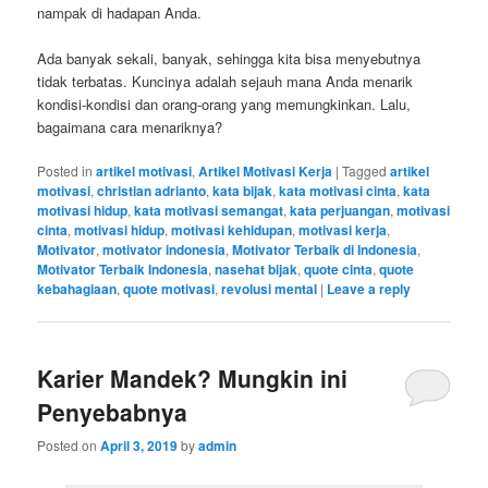
nampak di hadapan Anda.
Ada banyak sekali, banyak, sehingga kita bisa menyebutnya
tidak terbatas. Kuncinya adalah sejauh mana Anda menarik
kondisi-kondisi dan orang-orang yang memungkinkan. Lalu,
bagaimana cara menariknya?
Posted in
artikel motivasi
,
Artikel Motivasi Kerja
|
Tagged
artikel
motivasi
,
christian adrianto
,
kata bijak
,
kata motivasi cinta
,
kata
motivasi hidup
,
kata motivasi semangat
,
kata perjuangan
,
motivasi
cinta
,
motivasi hidup
,
motivasi kehidupan
,
motivasi kerja
,
Motivator
,
motivator indonesia
,
Motivator Terbaik di Indonesia
,
Motivator Terbaik Indonesia
,
nasehat bijak
,
quote cinta
,
quote
kebahagiaan
,
quote motivasi
,
revolusi mental
|
Leave a reply
Karier Mandek? Mungkin ini
Penyebabnya
Posted on
April 3, 2019
by
admin