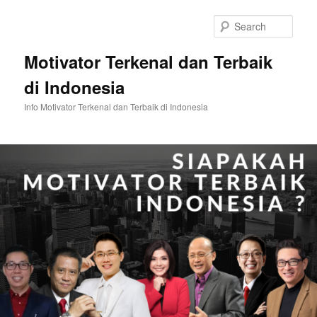
Skip
Skip
to
to
Sear
primary
secondary
content
content
Motivator Terkenal dan Terbaik
di Indonesia
Info Motivator Terkenal dan Terbaik di Indonesia