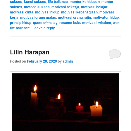
sukses
,
kunci sukses
,
life ballance
,
mentor kehidupan
,
mentor
sukses
,
metode sukses
,
motivasi bekerja
,
motivasi belajar
,
motivasi cinta
,
motivasi hidup
,
motivasi kebahagiaan
,
motivasi
kerja
,
motivasi orang malas
,
motivasi orang rajin
,
motivator hidup
,
prinsip hidup
,
quote of the ay
,
resume buku motivasi
,
wisdom
,
wor
life ballance
|
Leave a reply
Lilin Harapan
Posted on
February 28, 2020
by
admin