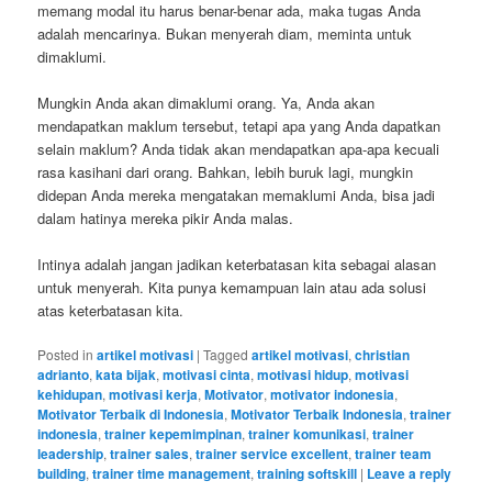
memang modal itu harus benar-benar ada, maka tugas Anda
adalah mencarinya. Bukan menyerah diam, meminta untuk
dimaklumi.
Mungkin Anda akan dimaklumi orang. Ya, Anda akan
mendapatkan maklum tersebut, tetapi apa yang Anda dapatkan
selain maklum? Anda tidak akan mendapatkan apa-apa kecuali
rasa kasihani dari orang. Bahkan, lebih buruk lagi, mungkin
didepan Anda mereka mengatakan memaklumi Anda, bisa jadi
dalam hatinya mereka pikir Anda malas.
Intinya adalah jangan jadikan keterbatasan kita sebagai alasan
untuk menyerah. Kita punya kemampuan lain atau ada solusi
atas keterbatasan kita.
Posted in
artikel motivasi
|
Tagged
artikel motivasi
,
christian
adrianto
,
kata bijak
,
motivasi cinta
,
motivasi hidup
,
motivasi
kehidupan
,
motivasi kerja
,
Motivator
,
motivator indonesia
,
Motivator Terbaik di Indonesia
,
Motivator Terbaik Indonesia
,
trainer
indonesia
,
trainer kepemimpinan
,
trainer komunikasi
,
trainer
leadership
,
trainer sales
,
trainer service excellent
,
trainer team
building
,
trainer time management
,
training softskill
|
Leave a reply