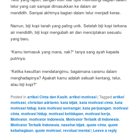
telur yang cair sampai dimasukkan ke dalam air
mendidih. Sampai akhirnya bagian dalam telur menjadi keras.
Namun, biji kopi tanah yang paling unik. Setelah biji kopi terkena
air mendidih, biji kopi mengubah air dan menciptakan sesuatu
yang baru.
“Kamu termasuk yang mana, nak?” tanya sang ayah kepada
putrinya.
“Ketika kesulitan mendatangimu, bagaimana caramu dalam
menghadapinya? Apakah kamu adalah sebuah kentang, telur,
atau biji kopi?”
Posted in
artikel Cinta dan Kasih
,
artikel motivasi
|
Tagged
artikel
motivasi
,
christian adrianto
,
kata bijak
,
kata motivasi cinta
,
kata
motivasi hidup
,
kata motivasi semangat
,
kata perjuangan
,
motivasi
cinta
,
motivasi hidup
,
motivasi kehidupan
,
motivasi kerja
,
Motivator
,
motivator indonesia
,
Motivator Terbaik di Indonesia
,
Motivator Terbaik Indonesia
,
nasehat bijak
,
quote cinta
,
quote
kebahagiaan
,
quote motivasi
,
revolusi mental
|
Leave a reply