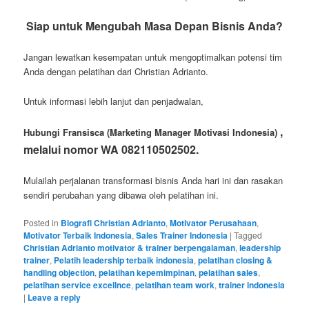
Siap untuk Mengubah Masa Depan Bisnis Anda?
Jangan lewatkan kesempatan untuk mengoptimalkan potensi tim
Anda dengan pelatihan dari Christian Adrianto.
Untuk informasi lebih lanjut dan penjadwalan,
,
Hubungi Fransisca (Marketing Manager Motivasi Indonesia)
melalui nomor WA 082110502502.
Mulailah perjalanan transformasi bisnis Anda hari ini dan rasakan
sendiri perubahan yang dibawa oleh pelatihan ini.
Posted in
Biografi Christian Adrianto
,
Motivator Perusahaan
,
Motivator Terbaik Indonesia
,
Sales Trainer Indonesia
|
Tagged
Christian Adrianto motivator & trainer berpengalaman
,
leadership
trainer
,
Pelatih leadership terbaik indonesia
,
pelatihan closing &
handling objection
,
pelatihan kepemimpinan
,
pelatihan sales
,
pelatihan service excellnce
,
pelatihan team work
,
trainer indonesia
|
Leave a reply