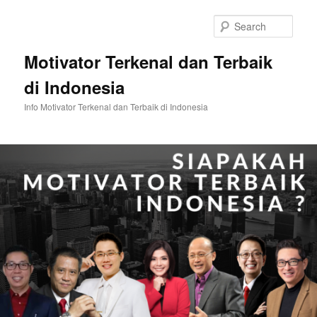
Skip
Skip
to
to
Sear
primary
secondary
content
content
Motivator Terkenal dan Terbaik
di Indonesia
Info Motivator Terkenal dan Terbaik di Indonesia