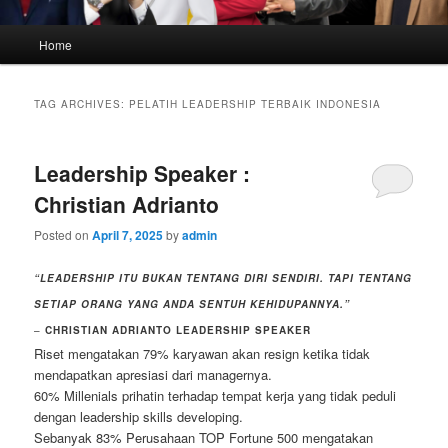
Main
Home
menu
TAG ARCHIVES:
PELATIH LEADERSHIP TERBAIK INDONESIA
Leadership Speaker :
Christian Adrianto
Posted on
April 7, 2025
by
admin
“LEADERSHIP ITU BUKAN TENTANG DIRI SENDIRI. TAPI TENTANG
SETIAP ORANG YANG ANDA SENTUH KEHIDUPANNYA.”
–
CHRISTIAN ADRIANTO LEADERSHIP SPEAKER
Riset mengatakan 79% karyawan akan resign ketika tidak
mendapatkan apresiasi dari managernya.
60% Millenials prihatin terhadap tempat kerja yang tidak peduli
dengan leadership skills developing.
Sebanyak 83% Perusahaan TOP Fortune 500 mengatakan