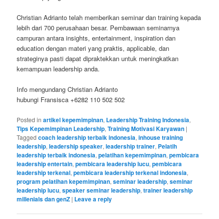
Christian Adrianto telah memberikan seminar dan training kepada
lebih dari 700 perusahaan besar. Pembawaan seminarnya
campuran antara insights, entertainment, inspiration dan
education dengan materi yang praktis, applicable, dan
strateginya pasti dapat dipraktekkan untuk meningkatkan
kemampuan leadership anda.
Info mengundang Christian Adrianto
hubungi Fransisca +6282 110 502 502
Posted in
artikel kepemimpinan
,
Leadership Training Indonesia
,
Tips Kepemimpinan Leadership
,
Training Motivasi Karyawan
|
Tagged
coach leadership terbaik indonesia
,
inhouse training
leadership
,
leadership speaker
,
leadership trainer
,
Pelatih
leadership terbaik indonesia
,
pelatihan kepemimpinan
,
pembicara
leadership entertain
,
pembicara leadership lucu
,
pembicara
leadership terkenal
,
pembicara leadership terkenal indonesia
,
program pelatihan kepemimpinan
,
seminar leadership
,
seminar
leadership lucu
,
speaker seminar leadership
,
trainer leadership
millenials dan genZ
|
Leave a reply