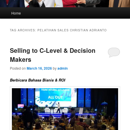
Main
Home
menu
TAG ARCHIVES:
PELATIHAN SALES CHRISTIAN ADRIANTO
Selling to C-Level & Decision
Makers
Posted on
March 16, 2026
by
admin
Berbicara Bahasa Bisnis & ROI