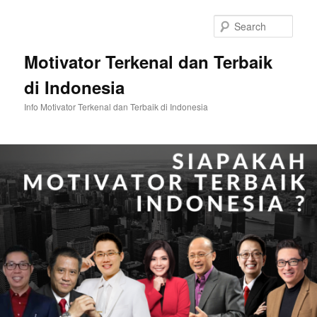
Skip
Skip
to
to
Sear
primary
secondary
content
content
Motivator Terkenal dan Terbaik
di Indonesia
Info Motivator Terkenal dan Terbaik di Indonesia