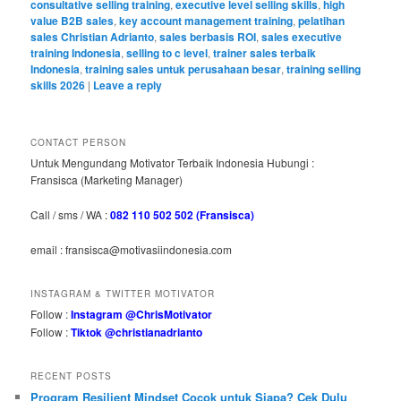
consultative selling training
,
executive level selling skills
,
high
value B2B sales
,
key account management training
,
pelatihan
sales Christian Adrianto
,
sales berbasis ROI
,
sales executive
training Indonesia
,
selling to c level
,
trainer sales terbaik
Indonesia
,
training sales untuk perusahaan besar
,
training selling
skills 2026
|
Leave a reply
CONTACT PERSON
Untuk Mengundang Motivator Terbaik Indonesia Hubungi :
Fransisca (Marketing Manager)
Call / sms / WA :
082 110 502 502 (Fransisca)
email : fransisca@motivasiindonesia.com
INSTAGRAM & TWITTER MOTIVATOR
Follow :
Instagram @ChrisMotivator
Follow :
Tiktok @christianadrianto
RECENT POSTS
Program Resilient Mindset Cocok untuk Siapa? Cek Dulu