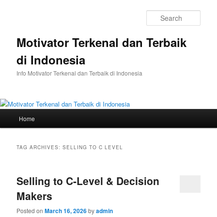
Skip
Skip
to
to
Sear
primary
secondary
content
content
Motivator Terkenal dan Terbaik
di Indonesia
Info Motivator Terkenal dan Terbaik di Indonesia
Main
Home
menu
TAG ARCHIVES:
SELLING TO C LEVEL
Selling to C-Level & Decision
Makers
Posted on
March 16, 2026
by
admin