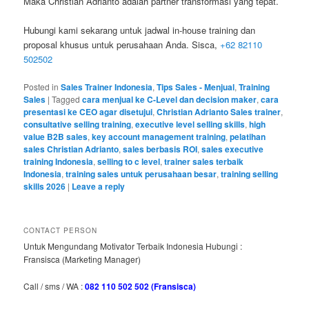
Maka Christian Adrianto adalah partner transformasi yang tepat.
Hubungi kami sekarang untuk jadwal in-house training dan
proposal khusus untuk perusahaan Anda. Sisca,
+62 82110
502502
Posted in
Sales Trainer Indonesia
,
Tips Sales - Menjual
,
Training
Sales
|
Tagged
cara menjual ke C-Level dan decision maker
,
cara
presentasi ke CEO agar disetujui
,
Christian Adrianto Sales trainer
,
consultative selling training
,
executive level selling skills
,
high
value B2B sales
,
key account management training
,
pelatihan
sales Christian Adrianto
,
sales berbasis ROI
,
sales executive
training Indonesia
,
selling to c level
,
trainer sales terbaik
Indonesia
,
training sales untuk perusahaan besar
,
training selling
skills 2026
|
Leave a reply
CONTACT PERSON
Untuk Mengundang Motivator Terbaik Indonesia Hubungi :
Fransisca (Marketing Manager)
Call / sms / WA :
082 110 502 502 (Fransisca)