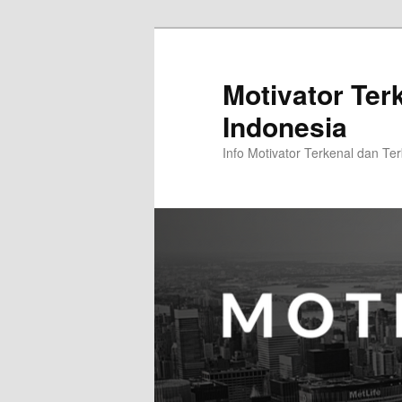
Skip
Skip
to
to
primary
secondary
Motivator Ter
content
content
Indonesia
Info Motivator Terkenal dan Ter