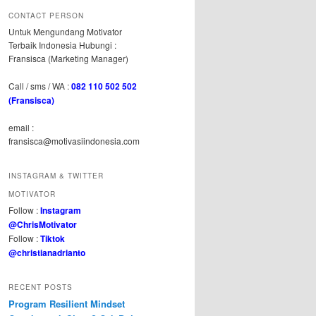
CONTACT PERSON
Untuk Mengundang Motivator
Terbaik Indonesia Hubungi :
Fransisca (Marketing Manager)
Call / sms / WA :
082 110 502 502
(Fransisca)
email :
fransisca@motivasiindonesia.com
INSTAGRAM & TWITTER
MOTIVATOR
Follow :
Instagram
@ChrisMotivator
Follow :
Tiktok
@christianadrianto
RECENT POSTS
Program Resilient Mindset