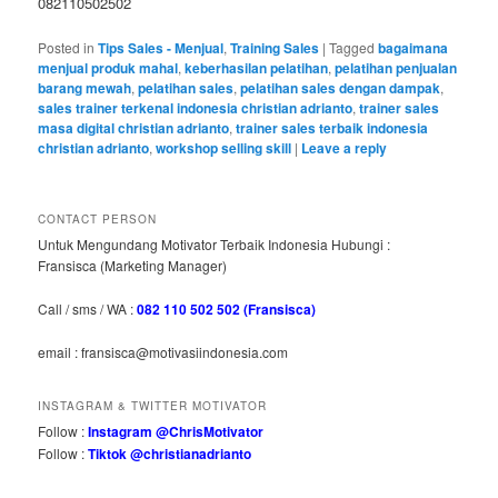
082110502502
Posted in
Tips Sales - Menjual
,
Training Sales
|
Tagged
bagaimana
menjual produk mahal
,
keberhasilan pelatihan
,
pelatihan penjualan
barang mewah
,
pelatihan sales
,
pelatihan sales dengan dampak
,
sales trainer terkenal indonesia christian adrianto
,
trainer sales
masa digital christian adrianto
,
trainer sales terbaik indonesia
christian adrianto
,
workshop selling skill
|
Leave a reply
CONTACT PERSON
Untuk Mengundang Motivator Terbaik Indonesia Hubungi :
Fransisca (Marketing Manager)
Call / sms / WA :
082 110 502 502 (Fransisca)
email : fransisca@motivasiindonesia.com
INSTAGRAM & TWITTER MOTIVATOR
Follow :
Instagram @ChrisMotivator
Follow :
Tiktok @christianadrianto