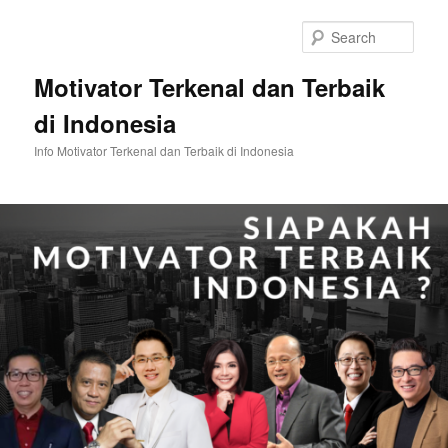
Skip
Skip
to
to
Sear
primary
secondary
content
content
Motivator Terkenal dan Terbaik
di Indonesia
Info Motivator Terkenal dan Terbaik di Indonesia