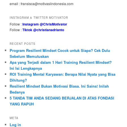
email : fransisca@motivasiindonesia.com
INSTAGRAM & TWITTER MOTIVATOR
Follow :
Instagram @ChrisMotivator
Follow :
Tiktok @christianadrianto
RECENT POSTS
Program Resilient Mindset Cocok untuk Siapa? Cek Dulu
Sebelum Memutuskan
Apa yang Terjadi dalam 1 Hari Training Resilient Mindset?
Ini Isi Lengkapnya
ROI Training Mental Karyawan: Berapa Nilai Nyata yang Bisa
Dihitung?
Resilient Mindset Bukan Motivasi Biasa. Ini Sains! Inilah
Bedanya
5 TANDA TIM ANDA SEDANG BERJALAN DI ATAS FONDASI
YANG RAPUH
META
Log in