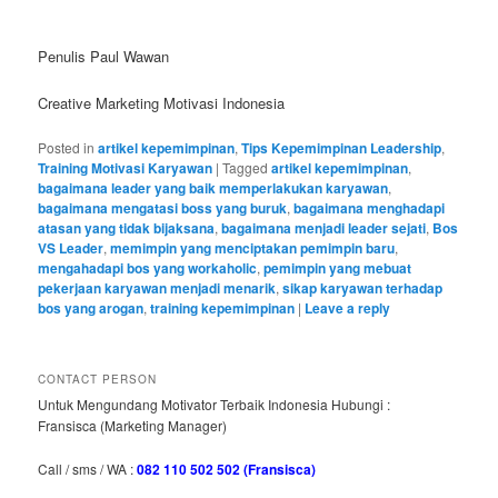
Penulis Paul Wawan
Creative Marketing Motivasi Indonesia
Posted in
artikel kepemimpinan
,
Tips Kepemimpinan Leadership
,
Training Motivasi Karyawan
|
Tagged
artikel kepemimpinan
,
bagaimana leader yang baik memperlakukan karyawan
,
bagaimana mengatasi boss yang buruk
,
bagaimana menghadapi
atasan yang tidak bijaksana
,
bagaimana menjadi leader sejati
,
Bos
VS Leader
,
memimpin yang menciptakan pemimpin baru
,
mengahadapi bos yang workaholic
,
pemimpin yang mebuat
pekerjaan karyawan menjadi menarik
,
sikap karyawan terhadap
bos yang arogan
,
training kepemimpinan
|
Leave a reply
CONTACT PERSON
Untuk Mengundang Motivator Terbaik Indonesia Hubungi :
Fransisca (Marketing Manager)
Call / sms / WA :
082 110 502 502 (Fransisca)