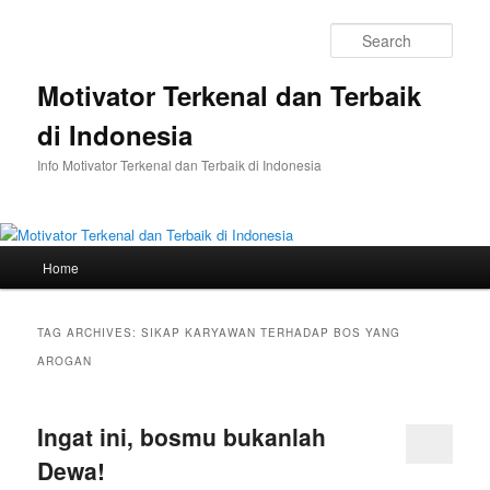
Skip
Skip
to
to
Sear
primary
secondary
content
content
Motivator Terkenal dan Terbaik
di Indonesia
Info Motivator Terkenal dan Terbaik di Indonesia
Main
Home
menu
TAG ARCHIVES:
SIKAP KARYAWAN TERHADAP BOS YANG
AROGAN
Ingat ini, bosmu bukanlah
Dewa!