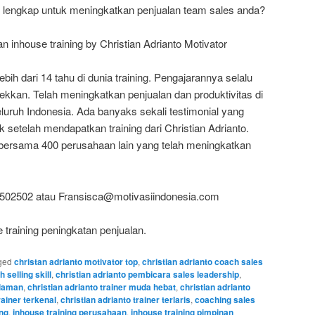
 lengkap untuk meningkatkan penjualan team sales anda?
 inhouse training by Christian Adrianto Motivator
ih dari 14 tahu di dunia training. Pengajarannya selalu
kkan. Telah meningkatkan penjualan dan produktivitas di
eluruh Indonesia. Ada banyaks sekali testimonial yang
setelah mendapatkan training dari Christian Adrianto.
bersama 400 perusahaan lain yang telah meningkatkan
0502502 atau Fransisca@motivasiindonesia.com
 training peningkatan penjualan.
ged
christan adrianto motivator top
,
christian adrianto coach sales
h selling skill
,
christian adrianto pembicara sales leadership
,
alaman
,
christian adrianto trainer muda hebat
,
christian adrianto
rainer terkenal
,
christian adrianto trainer terlaris
,
coaching sales
ang
,
inhouse training perusahaan
,
inhouse training pimpinan