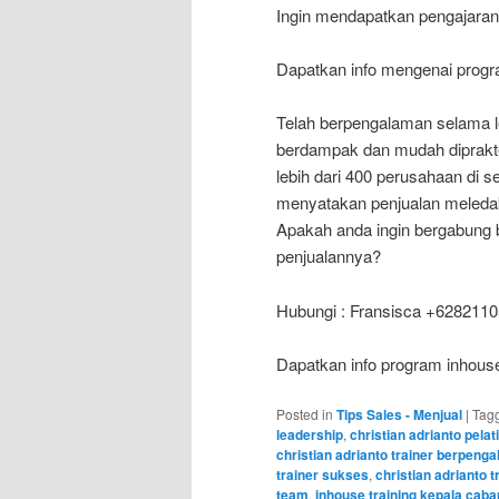
Ingin mendapatkan pengajaran
Dapatkan info mengenai progran
Telah berpengalaman selama leb
berdampak dan mudah diprakte
lebih dari 400 perusahaan di s
menyatakan penjualan meledak 
Apakah anda ingin bergabung 
penjualannya?
Hubungi : Fransisca +628211
Dapatkan info program inhouse
Posted in
Tips Sales - Menjual
|
Tag
leadership
,
christian adrianto pelati
christian adrianto trainer berpeng
trainer sukses
,
christian adrianto t
team
,
inhouse training kepala cab