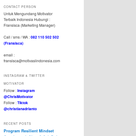
CONTACT PERSON
Untuk Mengundang Motivator
Terbaik Indonesia Hubungi :
Fransisca (Marketing Manager)
Call / sms / WA :
082 110 502 502
(Fransisca)
email :
fransisca@motivasiindonesia.com
INSTAGRAM & TWITTER
MOTIVATOR
Follow :
Instagram
@ChrisMotivator
Follow :
Tiktok
@christianadrianto
RECENT POSTS
Program Resilient Mindset