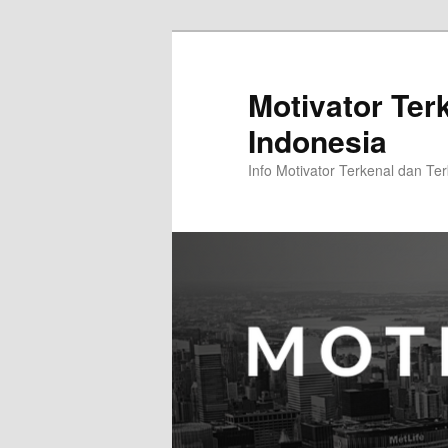
Skip
Skip
to
to
primary
secondary
Motivator Ter
content
content
Indonesia
Info Motivator Terkenal dan Ter