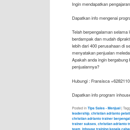
Ingin mendapatkan pengajaran
Dapatkan info mengenai progran
Telah berpengalaman selama leb
berdampak dan mudah diprakte
lebih dari 400 perusahaan di s
menyatakan penjualan meledak 
Apakah anda ingin bergabung 
penjualannya?
Hubungi : Fransisca +628211
Dapatkan info program inhouse
Posted in
Tips Sales - Menjual
|
Tag
leadership
,
christian adrianto pelati
christian adrianto trainer berpeng
trainer sukses
,
christian adrianto t
team
,
inhouse training kepala cab