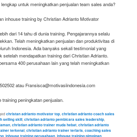
 lengkap untuk meningkatkan penjualan team sales anda?
 inhouse training by Christian Adrianto Motivator
ih dari 14 tahu di dunia training. Pengajarannya selalu
kkan. Telah meningkatkan penjualan dan produktivitas di
eluruh Indonesia. Ada banyaks sekali testimonial yang
setelah mendapatkan training dari Christian Adrianto.
bersama 400 perusahaan lain yang telah meningkatkan
0502502 atau Fransisca@motivasiindonesia.com
 training peningkatan penjualan.
ged
christan adrianto motivator top
,
christian adrianto coach sales
h selling skill
,
christian adrianto pembicara sales leadership
,
alaman
,
christian adrianto trainer muda hebat
,
christian adrianto
rainer terkenal
,
christian adrianto trainer terlaris
,
coaching sales
ang
,
inhouse training perusahaan
,
inhouse training pimpinan