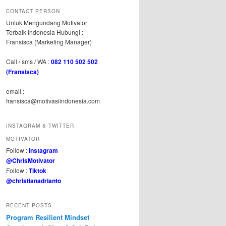
CONTACT PERSON
Untuk Mengundang Motivator
Terbaik Indonesia Hubungi :
Fransisca (Marketing Manager)
Call / sms / WA :
082 110 502 502
(Fransisca)
email :
fransisca@motivasiindonesia.com
INSTAGRAM & TWITTER
MOTIVATOR
Follow :
Instagram
@ChrisMotivator
Follow :
Tiktok
@christianadrianto
RECENT POSTS
Program Resilient Mindset