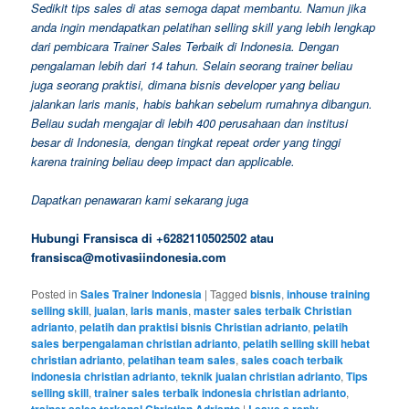
Sedikit tips sales di atas semoga dapat membantu. Namun jika
anda ingin mendapatkan pelatihan selling skill yang lebih lengkap
dari pembicara Trainer Sales Terbaik di Indonesia. Dengan
pengalaman lebih dari 14 tahun. Selain seorang trainer beliau
juga seorang praktisi, dimana bisnis developer yang beliau
jalankan laris manis, habis bahkan sebelum rumahnya dibangun.
Beliau sudah mengajar di lebih 400 perusahaan dan institusi
besar di Indonesia, dengan tingkat repeat order yang tinggi
karena training beliau deep impact dan applicable.
Dapatkan penawaran kami sekarang juga
Hubungi Fransisca di +6282110502502 atau
fransisca@motivasiindonesia.com
Posted in
Sales Trainer Indonesia
|
Tagged
bisnis
,
inhouse training
selling skill
,
jualan
,
laris manis
,
master sales terbaik Christian
adrianto
,
pelatih dan praktisi bisnis Christian adrianto
,
pelatih
sales berpengalaman christian adrianto
,
pelatih selling skill hebat
christian adrianto
,
pelatihan team sales
,
sales coach terbaik
indonesia christian adrianto
,
teknik jualan christian adrianto
,
Tips
selling skill
,
trainer sales terbaik indonesia christian adrianto
,
|