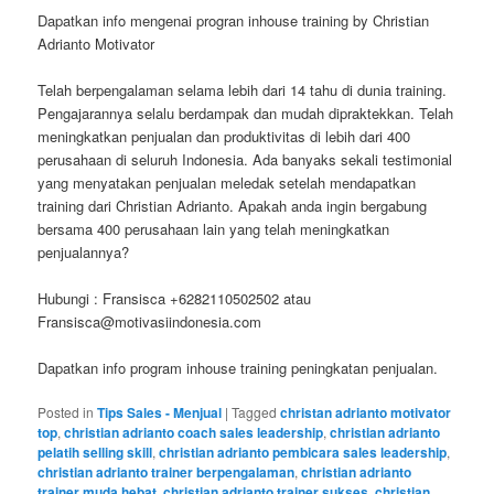
Dapatkan info mengenai progran inhouse training by Christian
Adrianto Motivator
Telah berpengalaman selama lebih dari 14 tahu di dunia training.
Pengajarannya selalu berdampak dan mudah dipraktekkan. Telah
meningkatkan penjualan dan produktivitas di lebih dari 400
perusahaan di seluruh Indonesia. Ada banyaks sekali testimonial
yang menyatakan penjualan meledak setelah mendapatkan
training dari Christian Adrianto. Apakah anda ingin bergabung
bersama 400 perusahaan lain yang telah meningkatkan
penjualannya?
Hubungi : Fransisca +6282110502502 atau
Fransisca@motivasiindonesia.com
Dapatkan info program inhouse training peningkatan penjualan.
Posted in
Tips Sales - Menjual
|
Tagged
christan adrianto motivator
top
,
christian adrianto coach sales leadership
,
christian adrianto
pelatih selling skill
,
christian adrianto pembicara sales leadership
,
christian adrianto trainer berpengalaman
,
christian adrianto
trainer muda hebat
,
christian adrianto trainer sukses
,
christian