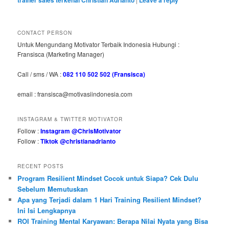
trainer sales terkenal Christian Adrianto
Leave a reply
CONTACT PERSON
Untuk Mengundang Motivator Terbaik Indonesia Hubungi :
Fransisca (Marketing Manager)
Call / sms / WA :
082 110 502 502 (Fransisca)
email : fransisca@motivasiindonesia.com
INSTAGRAM & TWITTER MOTIVATOR
Follow :
Instagram @ChrisMotivator
Follow :
Tiktok @christianadrianto
RECENT POSTS
Program Resilient Mindset Cocok untuk Siapa? Cek Dulu
Sebelum Memutuskan
Apa yang Terjadi dalam 1 Hari Training Resilient Mindset?
Ini Isi Lengkapnya
ROI Training Mental Karyawan: Berapa Nilai Nyata yang Bisa