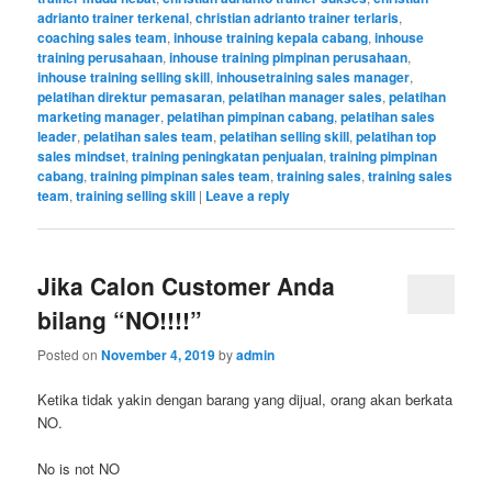
adrianto trainer terkenal
,
christian adrianto trainer terlaris
,
coaching sales team
,
inhouse training kepala cabang
,
inhouse
training perusahaan
,
inhouse training pimpinan perusahaan
,
inhouse training selling skill
,
inhousetraining sales manager
,
pelatihan direktur pemasaran
,
pelatihan manager sales
,
pelatihan
marketing manager
,
pelatihan pimpinan cabang
,
pelatihan sales
leader
,
pelatihan sales team
,
pelatihan selling skill
,
pelatihan top
sales mindset
,
training peningkatan penjualan
,
training pimpinan
cabang
,
training pimpinan sales team
,
training sales
,
training sales
team
,
training selling skill
|
Leave a reply
Jika Calon Customer Anda
bilang “NO!!!!”
Posted on
November 4, 2019
by
admin
Ketika tidak yakin dengan barang yang dijual, orang akan berkata
NO.
No is not NO