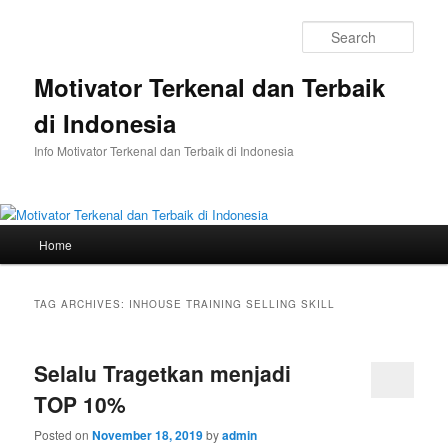
Skip
Skip
to
to
Sear
primary
secondary
content
content
Motivator Terkenal dan Terbaik
di Indonesia
Info Motivator Terkenal dan Terbaik di Indonesia
Main
Home
menu
TAG ARCHIVES:
INHOUSE TRAINING SELLING SKILL
Selalu Tragetkan menjadi
TOP 10%
Posted on
November 18, 2019
by
admin