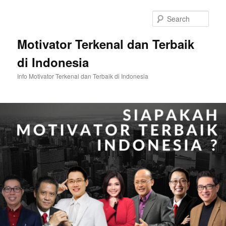
Skip
Skip
to
to
Sear
primary
secondary
content
content
Motivator Terkenal dan Terbaik
di Indonesia
Info Motivator Terkenal dan Terbaik di Indonesia