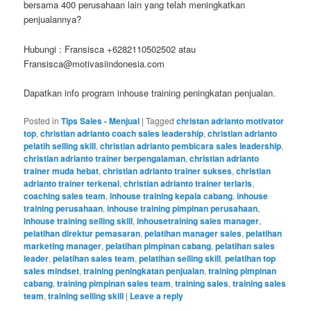
bersama 400 perusahaan lain yang telah meningkatkan
penjualannya?
Hubungi : Fransisca +6282110502502 atau
Fransisca@motivasiindonesia.com
Dapatkan info program inhouse training peningkatan penjualan.
Posted in
Tips Sales - Menjual
|
Tagged
christan adrianto motivator
top
,
christian adrianto coach sales leadership
,
christian adrianto
pelatih selling skill
,
christian adrianto pembicara sales leadership
,
christian adrianto trainer berpengalaman
,
christian adrianto
trainer muda hebat
,
christian adrianto trainer sukses
,
christian
adrianto trainer terkenal
,
christian adrianto trainer terlaris
,
coaching sales team
,
inhouse training kepala cabang
,
inhouse
training perusahaan
,
inhouse training pimpinan perusahaan
,
inhouse training selling skill
,
inhousetraining sales manager
,
pelatihan direktur pemasaran
,
pelatihan manager sales
,
pelatihan
marketing manager
,
pelatihan pimpinan cabang
,
pelatihan sales
leader
,
pelatihan sales team
,
pelatihan selling skill
,
pelatihan top
sales mindset
,
training peningkatan penjualan
,
training pimpinan
cabang
,
training pimpinan sales team
,
training sales
,
training sales
team
,
training selling skill
|
Leave a reply