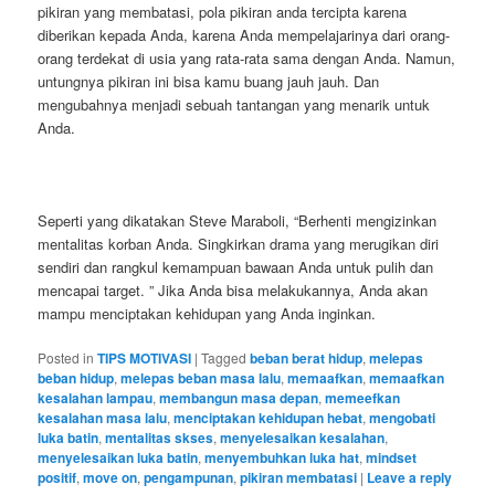
pikiran yang membatasi, pola pikiran anda tercipta karena
diberikan kepada Anda, karena Anda mempelajarinya dari orang-
orang terdekat di usia yang rata-rata sama dengan Anda. Namun,
untungnya pikiran ini bisa kamu buang jauh jauh. Dan
mengubahnya menjadi sebuah tantangan yang menarik untuk
Anda.
Seperti yang dikatakan Steve Maraboli, “Berhenti mengizinkan
mentalitas korban Anda. Singkirkan drama yang merugikan diri
sendiri dan rangkul kemampuan bawaan Anda untuk pulih dan
mencapai target. ” Jika Anda bisa melakukannya, Anda akan
mampu menciptakan kehidupan yang Anda inginkan.
Posted in
TIPS MOTIVASI
|
Tagged
beban berat hidup
,
melepas
beban hidup
,
melepas beban masa lalu
,
memaafkan
,
memaafkan
kesalahan lampau
,
membangun masa depan
,
memeefkan
kesalahan masa lalu
,
menciptakan kehidupan hebat
,
mengobati
luka batin
,
mentalitas skses
,
menyelesaikan kesalahan
,
menyelesaikan luka batin
,
menyembuhkan luka hat
,
mindset
positif
,
move on
,
pengampunan
,
pikiran membatasi
|
Leave a reply