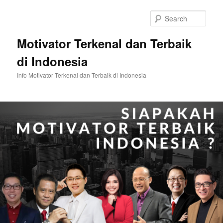
Skip
Skip
to
to
Sear
primary
secondary
content
content
Motivator Terkenal dan Terbaik
di Indonesia
Info Motivator Terkenal dan Terbaik di Indonesia