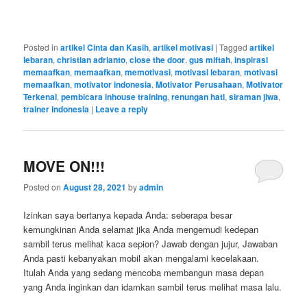
Posted in
artikel Cinta dan Kasih
,
artikel motivasi
|
Tagged
artikel
lebaran
,
christian adrianto
,
close the door
,
gus miftah
,
inspirasi
memaafkan
,
memaafkan
,
memotivasi
,
motivasi lebaran
,
motivasi
memaafkan
,
motivator indonesia
,
Motivator Perusahaan
,
Motivator
Terkenal
,
pembicara inhouse training
,
renungan hati
,
siraman jiwa
,
trainer indonesia
|
Leave a reply
MOVE ON!!!
Posted on
August 28, 2021
by
admin
Izinkan saya bertanya kepada Anda: seberapa besar
kemungkinan Anda selamat jika Anda mengemudi kedepan
sambil terus melihat kaca sepion? Jawab dengan jujur, Jawaban
Anda pasti kebanyakan mobil akan mengalami kecelakaan.
Itulah Anda yang sedang mencoba membangun masa depan
yang Anda inginkan dan idamkan sambil terus melihat masa lalu.