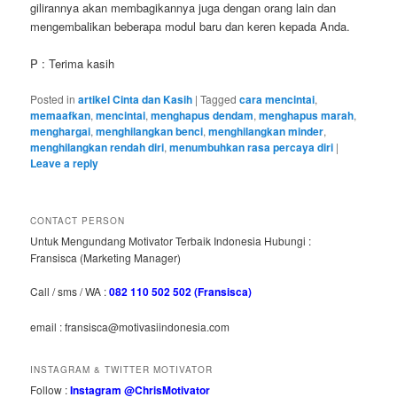
gilirannya akan membagikannya juga dengan orang lain dan
mengembalikan beberapa modul baru dan keren kepada Anda.
P : Terima kasih
Posted in
artikel Cinta dan Kasih
|
Tagged
cara mencintai
,
memaafkan
,
mencintai
,
menghapus dendam
,
menghapus marah
,
menghargai
,
menghilangkan benci
,
menghilangkan minder
,
menghilangkan rendah diri
,
menumbuhkan rasa percaya diri
|
Leave a reply
CONTACT PERSON
Untuk Mengundang Motivator Terbaik Indonesia Hubungi :
Fransisca (Marketing Manager)
Call / sms / WA :
082 110 502 502 (Fransisca)
email : fransisca@motivasiindonesia.com
INSTAGRAM & TWITTER MOTIVATOR
Follow :
Instagram @ChrisMotivator