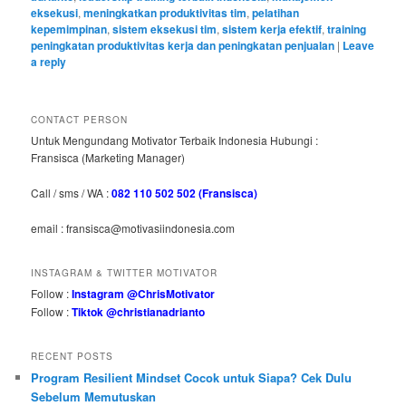
eksekusi
,
meningkatkan produktivitas tim
,
pelatihan
kepemimpinan
,
sistem eksekusi tim
,
sistem kerja efektif
,
training
peningkatan produktivitas kerja dan peningkatan penjualan
|
Leave
a reply
CONTACT PERSON
Untuk Mengundang Motivator Terbaik Indonesia Hubungi :
Fransisca (Marketing Manager)
Call / sms / WA :
082 110 502 502 (Fransisca)
email : fransisca@motivasiindonesia.com
INSTAGRAM & TWITTER MOTIVATOR
Follow :
Instagram @ChrisMotivator
Follow :
Tiktok @christianadrianto
RECENT POSTS
Program Resilient Mindset Cocok untuk Siapa? Cek Dulu
Sebelum Memutuskan