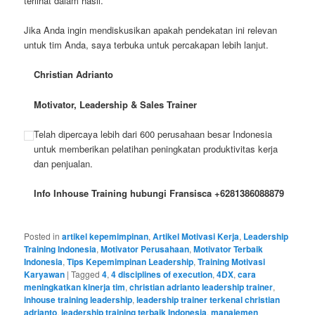
terlihat dalam hasil.
Jika Anda ingin mendiskusikan apakah pendekatan ini relevan
untuk tim Anda, saya terbuka untuk percakapan lebih lanjut.
Christian Adrianto
Motivator, Leadership & Sales Trainer
Telah dipercaya lebih dari 600 perusahaan besar Indonesia
untuk memberikan pelatihan peningkatan produktivitas kerja
dan penjualan.
Info Inhouse Training hubungi Fransisca +6281386088879
Posted in
artikel kepemimpinan
,
Artikel Motivasi Kerja
,
Leadership
Training Indonesia
,
Motivator Perusahaan
,
Motivator Terbaik
Indonesia
,
Tips Kepemimpinan Leadership
,
Training Motivasi
Karyawan
|
Tagged
4
,
4 disciplines of execution
,
4DX
,
cara
meningkatkan kinerja tim
,
christian adrianto leadership trainer
,
inhouse training leadership
,
leadership trainer terkenal christian
adrianto
,
leadership training terbaik Indonesia
,
manajemen