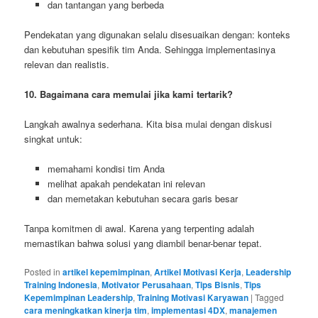
dan tantangan yang berbeda
Pendekatan yang digunakan selalu disesuaikan dengan: konteks
dan kebutuhan spesifik tim Anda. Sehingga implementasinya
relevan dan realistis.
10. Bagaimana cara memulai jika kami tertarik?
Langkah awalnya sederhana. Kita bisa mulai dengan diskusi
singkat untuk:
memahami kondisi tim Anda
melihat apakah pendekatan ini relevan
dan memetakan kebutuhan secara garis besar
Tanpa komitmen di awal. Karena yang terpenting adalah
memastikan bahwa solusi yang diambil benar-benar tepat.
Posted in
artikel kepemimpinan
,
Artikel Motivasi Kerja
,
Leadership
Training Indonesia
,
Motivator Perusahaan
,
Tips Bisnis
,
Tips
Kepemimpinan Leadership
,
Training Motivasi Karyawan
|
Tagged
cara meningkatkan kinerja tim
,
implementasi 4DX
,
manajemen