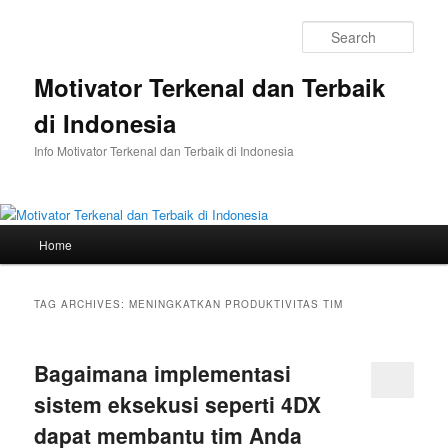
Skip
Skip
to
to
Sear
primary
secondary
content
content
Motivator Terkenal dan Terbaik
di Indonesia
Info Motivator Terkenal dan Terbaik di Indonesia
Main
Home
menu
TAG ARCHIVES:
MENINGKATKAN PRODUKTIVITAS TIM
Bagaimana implementasi
sistem eksekusi seperti 4DX
dapat membantu tim Anda