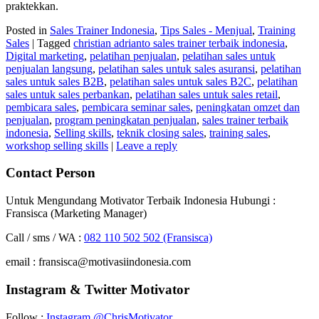
praktekkan.
Posted in
Sales Trainer Indonesia
,
Tips Sales - Menjual
,
Training
Sales
|
Tagged
christian adrianto sales trainer terbaik indonesia
,
Digital marketing
,
pelatihan penjualan
,
pelatihan sales untuk
penjualan langsung
,
pelatihan sales untuk sales asuransi
,
pelatihan
sales untuk sales B2B
,
pelatihan sales untuk sales B2C
,
pelatihan
sales untuk sales perbankan
,
pelatihan sales untuk sales retail
,
pembicara sales
,
pembicara seminar sales
,
peningkatan omzet dan
penjualan
,
program peningkatan penjualan
,
sales trainer terbaik
indonesia
,
Selling skills
,
teknik closing sales
,
training sales
,
workshop selling skills
|
Leave a reply
Contact Person
Untuk Mengundang Motivator Terbaik Indonesia Hubungi :
Fransisca (Marketing Manager)
Call / sms / WA :
082 110 502 502 (Fransisca)
email : fransisca@motivasiindonesia.com
Instagram & Twitter Motivator
Follow :
Instagram @ChrisMotivator