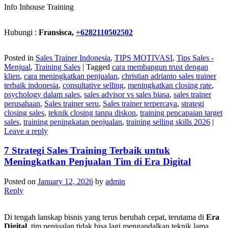
Info Inhouse Training
Hubungi :
Fransisca,
+6282110502502
Posted in
Sales Trainer Indonesia
,
TIPS MOTIVASI
,
Tips Sales -
Menjual
,
Training Sales
|
Tagged
cara membangun trust dengan
klien
,
cara meningkatkan penjualan
,
christian adrianto sales trainer
terbaik indonesia
,
consultative selling
,
meningkatkan closing rate
,
psychology dalam sales
,
sales advisor vs sales biasa
,
sales trainer
perusahaan
,
Sales trainer seru
,
Sales trainer terpercaya
,
strategi
closing sales
,
teknik closing tanpa diskon
,
training pencapaian target
sales
,
training peningkatan penjualan
,
training selling skills 2026
|
Leave a reply
7 Strategi Sales Training Terbaik untuk
Meningkatkan Penjualan Tim di Era Digital
Posted on
January 12, 2026
by
admin
Reply
Di tengah lanskap bisnis yang terus berubah cepat, terutama di
Era
Digital
, tim penjualan tidak bisa lagi mengandalkan teknik lama.