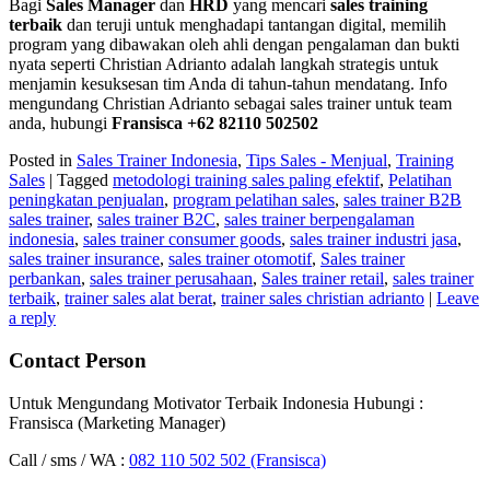
Bagi
Sales Manager
dan
HRD
yang mencari
sales training
terbaik
dan teruji untuk menghadapi tantangan digital, memilih
program yang dibawakan oleh ahli dengan pengalaman dan bukti
nyata seperti Christian Adrianto adalah langkah strategis untuk
menjamin kesuksesan tim Anda di tahun-tahun mendatang. Info
mengundang Christian Adrianto sebagai sales trainer untuk team
anda, hubungi
Fransisca +62 82110 502502
Posted in
Sales Trainer Indonesia
,
Tips Sales - Menjual
,
Training
Sales
|
Tagged
metodologi training sales paling efektif
,
Pelatihan
peningkatan penjualan
,
program pelatihan sales
,
sales trainer B2B
sales trainer
,
sales trainer B2C
,
sales trainer berpengalaman
indonesia
,
sales trainer consumer goods
,
sales trainer industri jasa
,
sales trainer insurance
,
sales trainer otomotif
,
Sales trainer
perbankan
,
sales trainer perusahaan
,
Sales trainer retail
,
sales trainer
terbaik
,
trainer sales alat berat
,
trainer sales christian adrianto
|
Leave
a reply
Contact Person
Untuk Mengundang Motivator Terbaik Indonesia Hubungi :
Fransisca (Marketing Manager)
Call / sms / WA :
082 110 502 502 (Fransisca)