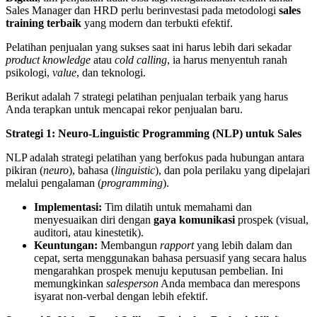
Sales Manager dan HRD perlu berinvestasi pada metodologi
sales
training terbaik
yang modern dan terbukti efektif.
Pelatihan penjualan yang sukses saat ini harus lebih dari sekadar
product knowledge
atau
cold calling
, ia harus menyentuh ranah
psikologi,
value
, dan teknologi.
Berikut adalah 7 strategi pelatihan penjualan terbaik yang harus
Anda terapkan untuk mencapai rekor penjualan baru.
Strategi 1: Neuro-Linguistic Programming (NLP) untuk Sales
NLP adalah strategi pelatihan yang berfokus pada hubungan antara
pikiran (
neuro
), bahasa (
linguistic
), dan pola perilaku yang dipelajari
melalui pengalaman (
programming
).
Implementasi:
Tim dilatih untuk memahami dan
menyesuaikan diri dengan
gaya komunikasi
prospek (visual,
auditori, atau kinestetik).
Keuntungan:
Membangun
rapport
yang lebih dalam dan
cepat, serta menggunakan bahasa persuasif yang secara halus
mengarahkan prospek menuju keputusan pembelian. Ini
memungkinkan
salesperson
Anda membaca dan merespons
isyarat non-verbal dengan lebih efektif.