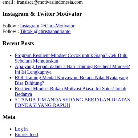
email : fransisca@motivasiindonesia.com
Instagram & Twitter Motivator
Follow :
Instagram @ChrisMotivator
Follow :
Tiktok @christianadrianto
Recent Posts
Program Resilient Mindset Cocok untuk Siapa? Cek Dulu
Sebelum Memutuskan
Apa yang Terjadi dalam 1 Hari Training Resilient Mindset?
Ini Isi Lengkapnya
ROI Training Mental Karyawan: Berapa Nilai Nyata yang
Bisa Dihitung?
Resilient Mindset Bukan Motivasi Biasa. Ini Sains! Inilah
Bedanya
5 TANDA TIM ANDA SEDANG BERJALAN DI ATAS
FONDASI YANG RAPUH
Meta
Log in
Entries feed