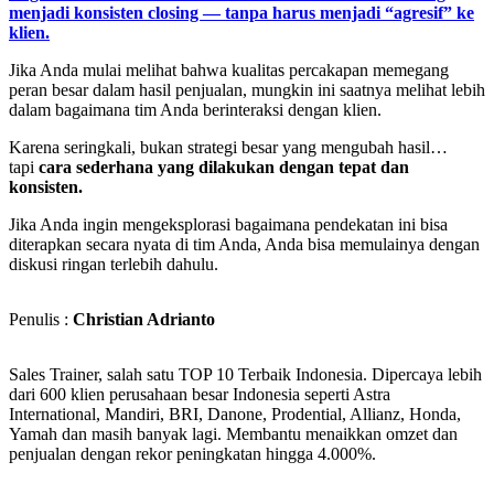
menjadi konsisten closing — tanpa harus menjadi “agresif” ke
klien.
Jika Anda mulai melihat bahwa kualitas percakapan memegang
peran besar dalam hasil penjualan, mungkin ini saatnya melihat lebih
dalam bagaimana tim Anda berinteraksi dengan klien.
Karena seringkali, bukan strategi besar yang mengubah hasil…
tapi
cara sederhana yang dilakukan dengan tepat dan
konsisten.
Jika Anda ingin mengeksplorasi bagaimana pendekatan ini bisa
diterapkan secara nyata di tim Anda, Anda bisa memulainya dengan
diskusi ringan terlebih dahulu.
Penulis :
Christian Adrianto
Sales Trainer, salah satu TOP 10 Terbaik Indonesia. Dipercaya lebih
dari 600 klien perusahaan besar Indonesia seperti Astra
International, Mandiri, BRI, Danone, Prodential, Allianz, Honda,
Yamah dan masih banyak lagi. Membantu menaikkan omzet dan
penjualan dengan rekor peningkatan hingga 4.000%.