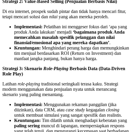
Strategi 2: Value-Based Selling (Penjualan Berbasis Nilai)
Di era internet, prospek sudah pintar dan tidak hanya mencari fitur,
tetapi mencari solusi dan
nilai
yang akan mereka peroleh.
Implementasi:
Pelatihan ini menggeser fokus dari ‘apa yang
produk Anda lakukan’ menjadi
‘bagaimana produk Anda
memecahkan masalah spesifik pelanggan dan nilai
finansial/emosional apa yang mereka dapatkan’
.
Keuntungan:
Menghindari perang harga dan memungkinkan
tim menjual berdasarkan ROI (Return on Investment) dan
manfaat jangka panjang, bukan hanya harga.
Strategi 3: Skenario
Role-Playing
Berbasis Data (Data-Driven
Role Play)
Latihan
role-playing
tradisional seringkali terasa kaku. Strategi
modern menggunakan data penjualan nyata untuk merancang
skenario yang paling menantang.
Implementasi:
Menggunakan rekaman panggilan (jika
diizinkan), data CRM, atau
case study
kegagalan
closing
untuk membuat simulasi yang sangat spesifik dan realistis.
Keuntungan:
Tim dilatih untuk menghadapi keberatan yang
paling sering
muncul di lapangan, mempersiapkan respons
yang telah teruji, dan mengurangi kecemasan saat berhadapan