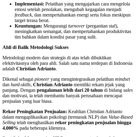
Implementasi:
Pelatihan yang mengajarkan cara mengelola
emosi setelah penolakan, mengubah kegagalan menjadi
feedback
, dan mempertahankan energi serta fokus meskipun
target terasa berat.
Keuntungan:
Mengurangi
turnover
(pergantian staf),
meningkatkan semangat, dan mempertahankan produktivitas
tim bahkan dalam kondisi pasar yang sulit.
Ahli di Balik Metodologi Sukses
Metodologi modern dan strategis di atas telah dibuktikan
efektivitasnya oleh para ahli. Salah satu nama terdepan di Indonesia
adalah
Christian Adrianto
.
Dikenal sebagai
pioneer
yang mengintegrasikan pelatihan
mindset
dan
hard-skills
,
Christian Adrianto
memiliki rekam jejak yang
panjang. Dengan
pengalaman lebih dari 20 tahun
di bidang
sales
dan motivasi, ia telah membantu banyak perusahaan mencapai
penjualan yang luar biasa.
Rekor Peningkatan Penjualan:
Keahlian Christian Adrianto
dalam mengaplikasikan psikologi (termasuk NLP) dan
Value-Based
Selling
telah menghasilkan
rekor peningkatan penjualan hingga
4.000%
pada beberapa kliennya.