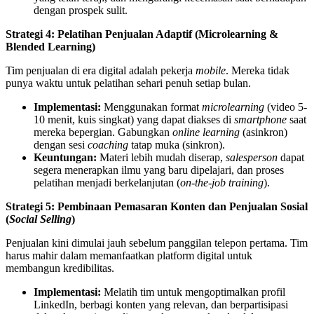
dengan prospek sulit.
Strategi 4: Pelatihan Penjualan Adaptif (Microlearning &
Blended Learning)
Tim penjualan di era digital adalah pekerja
mobile
. Mereka tidak
punya waktu untuk pelatihan sehari penuh setiap bulan.
Implementasi:
Menggunakan format
microlearning
(video 5-
10 menit, kuis singkat) yang dapat diakses di
smartphone
saat
mereka bepergian. Gabungkan
online learning
(asinkron)
dengan sesi
coaching
tatap muka (sinkron).
Keuntungan:
Materi lebih mudah diserap,
salesperson
dapat
segera menerapkan ilmu yang baru dipelajari, dan proses
pelatihan menjadi berkelanjutan (
on-the-job training
).
Strategi 5: Pembinaan Pemasaran Konten dan Penjualan Sosial
(
Social Selling
)
Penjualan kini dimulai jauh sebelum panggilan telepon pertama. Tim
harus mahir dalam memanfaatkan platform digital untuk
membangun kredibilitas.
Implementasi:
Melatih tim untuk mengoptimalkan profil
LinkedIn, berbagi konten yang relevan, dan berpartisipasi