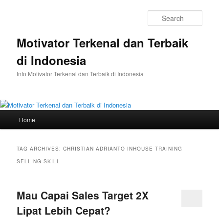
Skip
Skip
to
to
Sear
primary
secondary
content
content
Motivator Terkenal dan Terbaik
di Indonesia
Info Motivator Terkenal dan Terbaik di Indonesia
Main
Home
menu
TAG ARCHIVES:
CHRISTIAN ADRIANTO INHOUSE TRAINING
SELLING SKILL
Mau Capai Sales Target 2X
Lipat Lebih Cepat?