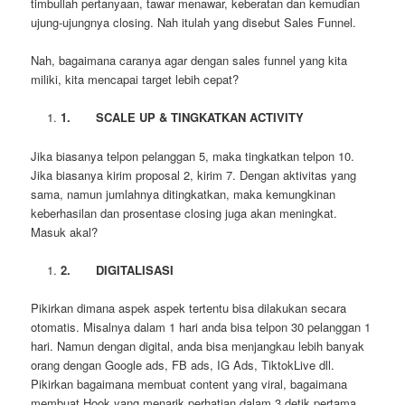
timbullah pertanyaan, tawar menawar, keberatan dan kemudian
ujung-ujungnya closing. Nah itulah yang disebut Sales Funnel.
Nah, bagaimana caranya agar dengan sales funnel yang kita
miliki, kita mencapai target lebih cepat?
1.
SCALE UP & TINGKATKAN ACTIVITY
Jika biasanya telpon pelanggan 5, maka tingkatkan telpon 10.
Jika biasanya kirim proposal 2, kirim 7. Dengan aktivitas yang
sama, namun jumlahnya ditingkatkan, maka kemungkinan
keberhasilan dan prosentase closing juga akan meningkat.
Masuk akal?
2.
DIGITALISASI
Pikirkan dimana aspek aspek tertentu bisa dilakukan secara
otomatis. Misalnya dalam 1 hari anda bisa telpon 30 pelanggan 1
hari. Namun dengan digital, anda bisa menjangkau lebih banyak
orang dengan Google ads, FB ads, IG Ads, TiktokLive dll.
Pikirkan bagaimana membuat content yang viral, bagaimana
membuat Hook yang menarik perhatian dalam 3 detik pertama.