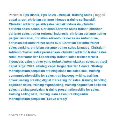
Posted in
Tips Bisnis
,
Tips Sales - Menjual
,
Training Sales
|
Tagged
capai target
,
christian adrianto inhouse training selling skill
,
Christian adrianto pelatih sales terbaik indonesia
,
christian
adrianto sales coach
,
Christian Adrianto Sales trainer
,
christian
adrianto sales trainer terkenal indonesia
,
christian adrianto trainer
penjual asuransi
,
christian adrianto trainer sales Automotive
,
christian adrianto trainer sales b2B
,
Christian adrianto trainer
sales banking
,
christian adrianto trainer sales farmacy
,
Christian
Adrianto Trainer sales perusahaan
,
christian adrianto trainer sales
retail
,
motivator dan Leadership Trainer
,
sales trainer terbaik
indonesia
,
sales trainer yang terbukti meningkatkan sales
,
strategi
capai target 2024
,
strategi capai target Quarter 1 dan 2
,
Strategi
meningkatkan penjualan
,
training close the sales skill
,
training
communication skills for sales
,
training copy writing
,
training
covert selling
,
training digital marketing for sales
,
training handling
objection sales
,
training hypnoselling
,
training negotiation skills for
sales
,
training penjualan
,
training presentation skills for sales
,
training selling skill
,
training team sales
,
training untuk
meningkatkan penjualan
|
Leave a reply
CONTACT PERSON