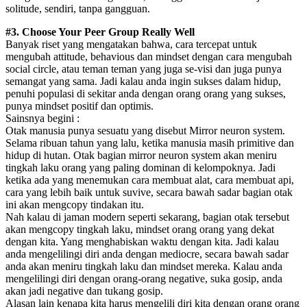
solitude, sendiri, tanpa gangguan.
#3. Choose Your Peer Group Really Well
Banyak riset yang mengatakan bahwa, cara tercepat untuk
mengubah attitude, behavious dan mindset dengan cara mengubah
social circle, atau teman teman yang juga se-visi dan juga punya
semangat yang sama. Jadi kalau anda ingin sukses dalam hidup,
penuhi populasi di sekitar anda dengan orang orang yang sukses,
punya mindset positif dan optimis.
Sainsnya begini :
Otak manusia punya sesuatu yang disebut Mirror neuron system.
Selama ribuan tahun yang lalu, ketika manusia masih primitive dan
hidup di hutan. Otak bagian mirror neuron system akan meniru
tingkah laku orang yang paling dominan di kelompoknya. Jadi
ketika ada yang menemukan cara membuat alat, cara membuat api,
cara yang lebih baik untuk suvive, secara bawah sadar bagian otak
ini akan mengcopy tindakan itu.
Nah kalau di jaman modern seperti sekarang, bagian otak tersebut
akan mengcopy tingkah laku, mindset orang orang yang dekat
dengan kita. Yang menghabiskan waktu dengan kita. Jadi kalau
anda mengelilingi diri anda dengan mediocre, secara bawah sadar
anda akan meniru tingkah laku dan mindset mereka. Kalau anda
mengelilingi diri dengan orang-orang negative, suka gosip, anda
akan jadi negative dan tukang gosip.
Alasan lain kenapa kita harus mengelili diri kita dengan orang orang