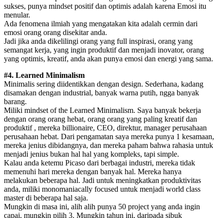
sukses, punya mindset positif dan optimis adalah karena Emosi itu
menular.
Ada fenomena ilmiah yang mengatakan kita adalah cermin dari
emosi orang orang disekitar anda.
Jadi jika anda dikelilingi orang yang full inspirasi, orang yang
semangat kerja, yang ingin produktif dan menjadi inovator, orang
yang optimis, kreatif, anda akan punya emosi dan energi yang sama.
#4. Learned Minimalism
Minimalis sering diidentikkan dengan design. Sederhana, kadang
disamakan dengan industrial, banyak warna putih, ngga banyak
barang.
Miliki mindset of the Learned Minimalism. Saya banyak bekerja
dengan orang orang hebat, orang orang yang paling kreatif dan
produktif , mereka billionaire, CEO, direktur, manager perusahaan
perusahaan hebat. Dari pengamatan saya mereka punya 1 kesamaan,
mereka jenius dibidangnya, dan mereka paham bahwa rahasia untuk
menjadi jenius bukan hal hal yang kompleks, tapi simple.
Kalau anda ketemu Picaso dari berbagai industri, mereka tidak
memenuhi hari mereka dengan banyak hal. Mereka hanya
melakukan beberapa hal. Jadi untuk meningkatkan produktivitas
anda, miliki monomaniacally focused untuk menjadi world class
master di beberapa hal saja.
Mungkin di masa ini, alih alih punya 50 project yang anda ingin
capai, mungkin pilih 3. Mungkin tahun ini, daripada sibuk