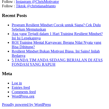
Follow :
Instagram @ChrisMotivator
Follow :
Tiktok @christianadrianto
Recent Posts
Program Resilient Mindset Cocok untuk Siapa? Cek Dulu
Sebelum Memutuskan
Apa yang Terjadi dalam 1 Hari Training Resilient Mindset?
Ini Isi Lengkapnya
ROI Training Mental Karyawan: Berapa Nilai Nyata yang
Bisa Dihitung?
Resilient Mindset Bukan Motivasi Biasa. Ini Sains! Inilah
Bedanya
5 TANDA TIM ANDA SEDANG BERJALAN DI ATAS
FONDASI YANG RAPUH
Meta
Log in
Entries feed
Comments feed
WordPress.org
Proudly powered by WordPress