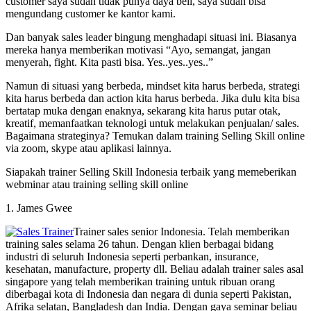
customer saya sudah tidak punya daya beli, saya sudah bisa
mengundang customer ke kantor kami.
Dan banyak sales leader bingung menghadapi situasi ini. Biasanya
mereka hanya memberikan motivasi “Ayo, semangat, jangan
menyerah, fight. Kita pasti bisa. Yes..yes..yes..”
Namun di situasi yang berbeda, mindset kita harus berbeda, strategi
kita harus berbeda dan action kita harus berbeda. Jika dulu kita bisa
bertatap muka dengan enaknya, sekarang kita harus putar otak,
kreatif, memanfaatkan teknologi untuk melakukan penjualan/ sales.
Bagaimana strateginya? Temukan dalam training Selling Skill online
via zoom, skype atau aplikasi lainnya.
Siapakah trainer Selling Skill Indonesia terbaik yang memeberikan
webminar atau training selling skill online
1. James Gwee
Trainer sales senior Indonesia. Telah memberikan
training sales selama 26 tahun. Dengan klien berbagai bidang
industri di seluruh Indonesia seperti perbankan, insurance,
kesehatan, manufacture, property dll. Beliau adalah trainer sales asal
singapore yang telah memberikan training untuk ribuan orang
diberbagai kota di Indonesia dan negara di dunia seperti Pakistan,
Afrika selatan, Bangladesh dan India. Dengan gaya seminar beliau