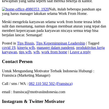
kewajiban yang sama seperti saat mereka bekerja di kantor.
Nah, itulah beberapa panduan apa
yang harus manager lakukan selama Work From Home.
Meski mengelola karyawan selama work from home terasa lebih
sulit dan menantang, namun dengan membuat aturan yang tepat dan
memberi kepercayaan pada karyawan niscaya semua tetap bisa
berjalan lancar. Semangat!
Posted in
Tips Bisnis
,
Tips Kepemimpinan Leadership
|
Tagged
covid 19
,
kinerja wfh
,
manager dalam pandemi
,
produktivitas kerja
karyawan
,
tips wfh
,
wfh
,
work from home
|
Leave a reply
Contact Person
Untuk Mengundang Motivator Terbaik Indonesia Hubungi :
Fransisca (Marketing Manager)
Call / sms / WA :
082 110 502 502 (Fransisca)
email : fransisca@motivasiindonesia.com
Instagram & Twitter Motivator