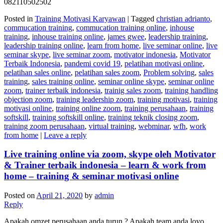
082110502502
Posted in
Training Motivasi Karyawan
|
Tagged
christian adrianto
,
commucation training
,
commucation training online
,
inhouse
training
,
inhouse training online
,
james gwee
,
leadership training
,
leadership training online
,
learn from home
,
live seminar online
,
live
seminar skype
,
live seminar zoom
,
motivator indonesia
,
Motivator
Terbaik Indonesia
,
pandemi covid 19
,
pelatihan motivasi online
,
pelatihan sales online
,
pelatihan sales zoom
,
Problem solving
,
sales
training
,
sales training online
,
seminar online skype
,
seminar online
zoom
,
trainer terbaik indonesia
,
trainig sales zoom
,
training handling
objection zoom
,
training leadership zoom
,
training motivasi
,
training
motivasi online
,
training online zoom
,
training perusahaan
,
training
softskill
,
training softskill online
,
training teknik closing zoom
,
training zoom perusahaan
,
virtual training
,
webminar
,
wfh
,
work
from home
|
Leave a reply
Live training online via zoom, skype oleh Motivator
& Trainer terbaik indonesia – learn & work from
home – training & seminar motivasi online
Posted on
April 21, 2020
by
admin
Reply
Apakah omzet perusahaan anda turun ? Apakah team anda loyo