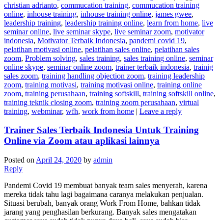
christian adrianto
,
commucation training
,
commucation training
online
,
inhouse training
,
inhouse training online
,
james gwee
,
leadership training
,
leadership training online
,
learn from home
,
live
seminar online
,
live seminar skype
,
live seminar zoom
,
motivator
indonesia
,
Motivator Terbaik Indonesia
,
pandemi covid 19
,
pelatihan motivasi online
,
pelatihan sales online
,
pelatihan sales
zoom
,
Problem solving
,
sales training
,
sales training online
,
seminar
online skype
,
seminar online zoom
,
trainer terbaik indonesia
,
trainig
sales zoom
,
training handling objection zoom
,
training leadership
zoom
,
training motivasi
,
training motivasi online
,
training online
zoom
,
training perusahaan
,
training softskill
,
training softskill online
,
training teknik closing zoom
,
training zoom perusahaan
,
virtual
training
,
webminar
,
wfh
,
work from home
|
Leave a reply
Trainer Sales Terbaik Indonesia Untuk Training
Online via Zoom atau aplikasi lainnya
Posted on
April 24, 2020
by
admin
Reply
Pandemi Covid 19 membuat banyak team sales menyerah, karena
mereka tidak tahu lagi bagaimana caranya melakukan penjualan.
Situasi berubah, banyak orang Work From Home, bahkan tidak
jarang yang penghasilan berkurang. Banyak sales mengatakan