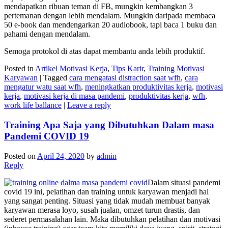
mendapatkan ribuan teman di FB, mungkin kembangkan 3
pertemanan dengan lebih mendalam. Mungkin daripada membaca
50 e-book dan mendengarkan 20 audiobook, tapi baca 1 buku dan
pahami dengan mendalam.
Semoga protokol di atas dapat membantu anda lebih produktif.
Posted in
Artikel Motivasi Kerja
,
Tips Karir
,
Training Motivasi
Karyawan
|
Tagged
cara mengatasi distraction saat wfh
,
cara
mengatur watu saat wfh
,
meningkatkan produktivitas kerja
,
motivasi
kerja
,
motivasi kerja di masa pandemi
,
produktivitas kerja
,
wfh
,
work life ballance
|
Leave a reply
Training Apa Saja yang Dibutuhkan Dalam masa
Pandemi COVID 19
Posted on
April 24, 2020
by
admin
Reply
Dalam situasi pandemi
covid 19 ini, pelatihan dan training untuk karyawan menjadi hal
yang sangat penting. Situasi yang tidak mudah membuat banyak
karyawan merasa loyo, susah jualan, omzet turun drastis, dan
sederet permasalahan lain. Maka dibutuhkan pelatihan dan motivasi