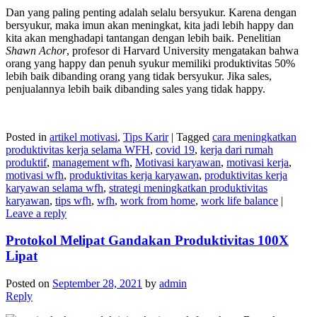
Dan yang paling penting adalah selalu bersyukur. Karena dengan
bersyukur, maka imun akan meningkat, kita jadi lebih happy dan
kita akan menghadapi tantangan dengan lebih baik. Penelitian
Shawn Achor
, profesor di Harvard University mengatakan bahwa
orang yang happy dan penuh syukur memiliki produktivitas 50%
lebih baik dibanding orang yang tidak bersyukur. Jika sales,
penjualannya lebih baik dibanding sales yang tidak happy.
Posted in
artikel motivasi
,
Tips Karir
|
Tagged
cara meningkatkan
produktivitas kerja selama WFH
,
covid 19
,
kerja dari rumah
produktif
,
management wfh
,
Motivasi karyawan
,
motivasi kerja
,
motivasi wfh
,
produktivitas kerja karyawan
,
produktivitas kerja
karyawan selama wfh
,
strategi meningkatkan produktivitas
karyawan
,
tips wfh
,
wfh
,
work from home
,
work life balance
|
Leave a reply
Protokol Melipat Gandakan Produktivitas 100X
Lipat
Posted on
September 28, 2021
by
admin
Reply