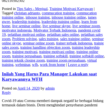
082110502502
Posted in
Tips Sales - Menjual
,
Training Motivasi Karyawan
|
Tagged
christian adrianto
,
commucation training
,
commucation
training online
,
inhouse training
,
inhouse training online
,
james
gwee
,
leadership training
,
leadership training online
,
learn from
home
,
live seminar online
,
live seminar skype
,
live seminar zoom
,
motivator indonesia
,
Motivator Terbaik Indonesia
,
pandemi covid
19
,
pelatihan motivasi online
,
pelatihan sales online
,
pelatihan sales
zoom
,
Problem solving
,
sales training
,
sales training online
,
seminar
online skype
,
seminar online zoom
,
trainer terbaik indonesia
,
trainig
sales zoom
,
training handling objection zoom
,
training leadership
zoom
,
training motivasi
,
training motivasi online
,
training online
zoom
,
training perusahaan
,
training softskill
,
training softskill online
,
training teknik closing zoom
,
training zoom perusahaan
,
virtual
training
,
webminar
,
wfh
,
work from home
|
Leave a reply
Inilah Yang Harus Para Manager Lakukan saat
Karyawannya WFH
Posted on
April 14, 2020
by
admin
Reply
Covid-19 atau Corona memberi dampak negatif ke berbagai bidang
termasuk dalam bisnis. Demi menghindari penyebaran pandemi