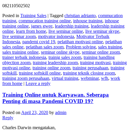
082110502502
Posted in
Training Sales
|
Tagged
christian adrianto
,
commucation
training
,
commucation training online
,
inhouse training
,
inhouse
training online
,
james gwee
,
leadership training
,
leadership training
online
,
learn from home
,
live seminar online
,
live seminar skype
,
live seminar zoom
,
motivator indonesia
,
Motivator Terbaik
Indonesia
,
pandemi covid 19
,
pelatihan motivasi online
,
pelatihan
sales online
,
pelatihan sales zoom
,
Problem solving
,
sales training
,
sales training online
,
seminar online skype
,
seminar online zoom
,
trainer terbaik indonesia
,
trainig sales zoom
,
training handling
objection zoom
,
training leadership zoom
,
training motivasi
,
training
motivasi online
,
training online zoom
,
training perusahaan
,
training
softskill
,
training softskill online
,
training teknik closing zoom
,
training zoom perusahaan
,
virtual training
,
webminar
,
wfh
,
work
from home
|
Leave a reply
Training Online untuk Karyawan. Seberapa
Penting di masa Pandemi COVID 19?
Posted on
April 23, 2020
by
admin
Reply
Charles Darwin mengatakan,