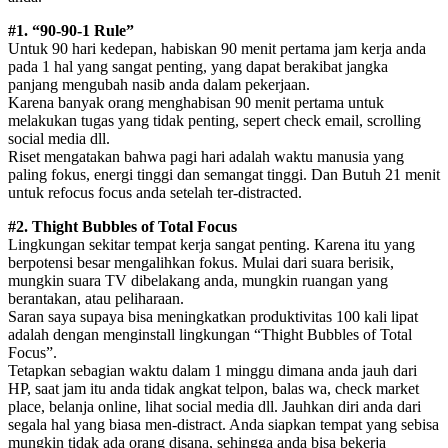
#1. “90-90-1 Rule”
Untuk 90 hari kedepan, habiskan 90 menit pertama jam kerja anda
pada 1 hal yang sangat penting, yang dapat berakibat jangka
panjang mengubah nasib anda dalam pekerjaan.
Karena banyak orang menghabisan 90 menit pertama untuk
melakukan tugas yang tidak penting, sepert check email, scrolling
social media dll.
Riset mengatakan bahwa pagi hari adalah waktu manusia yang
paling fokus, energi tinggi dan semangat tinggi. Dan Butuh 21 menit
untuk refocus focus anda setelah ter-distracted.
#2. Thight Bubbles of Total Focus
Lingkungan sekitar tempat kerja sangat penting. Karena itu yang
berpotensi besar mengalihkan fokus. Mulai dari suara berisik,
mungkin suara TV dibelakang anda, mungkin ruangan yang
berantakan, atau peliharaan.
Saran saya supaya bisa meningkatkan produktivitas 100 kali lipat
adalah dengan menginstall lingkungan “Thight Bubbles of Total
Focus”.
Tetapkan sebagian waktu dalam 1 minggu dimana anda jauh dari
HP, saat jam itu anda tidak angkat telpon, balas wa, check market
place, belanja online, lihat social media dll. Jauhkan diri anda dari
segala hal yang biasa men-distract. Anda siapkan tempat yang sebisa
mungkin tidak ada orang disana, sehingga anda bisa bekerja