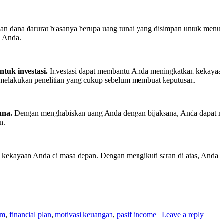
n dana darurat biasanya berupa uang tunai yang disimpan untuk menutu
i Anda.
tuk investasi.
Investasi dapat membantu Anda meningkatkan kekaya
n melakukan penelitian yang cukup sebelum membuat keputusan.
ana.
Dengan menghabiskan uang Anda dengan bijaksana, Anda dapat me
n.
 kekayaan Anda di masa depan. Dengan mengikuti saran di atas, Anda
om
,
financial plan
,
motivasi keuangan
,
pasif income
|
Leave a reply