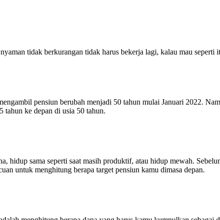
nyaman tidak berkurangan tidak harus bekerja lagi, kalau mau seperti 
ai mengambil pensiun berubah menjadi 50 tahun mulai Januari 2022. 
 tahun ke depan di usia 50 tahun.
na, hidup sama seperti saat masih produktif, atau hidup mewah. Sebe
cuan untuk menghitung berapa target pensiun kamu dimasa depan.
 adalah menghitung berapa dana yang harus kamu kumpulkan sebagai da