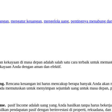
angan
,
mengatur keuangan
,
mengelola uang
,
pentingnya menabung dan 
n kekayaan di masa depan adalah salah satu cara terbaik untuk mema
kayaan Anda dengan aman dan efektif.
ng.
Rencana keuangan ini harus mencakup berapa banyak Anda akan m
nda memutuskan untuk menyimpan sejumlah uang untuk masa depan, p
ome.
pasif Income adalah uang yang Anda hasilkan tanpa harus bekerja 
ilkan pendapatan pasif dengan berinvestasi di properti, reksadana, dan 