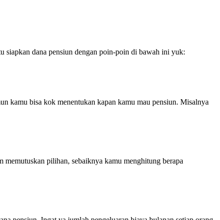
itu siapkan dana pensiun dengan poin-poin di bawah ini yuk:
Namun kamu bisa kok menentukan kapan kamu mau pensiun. Misalnya
lum memutuskan pilihan, sebaiknya kamu menghitung berapa
na pensiun. Ingat ya jumlah pengeluaran biaya bulanan setiap orang