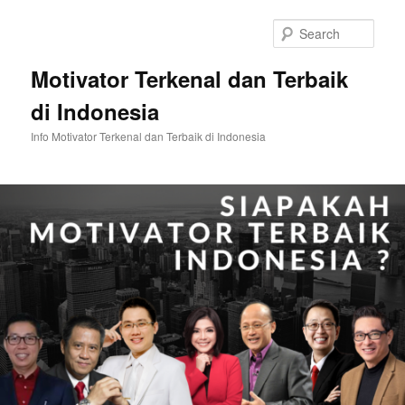
Skip
Skip
to
to
Sear
primary
secondary
content
content
Motivator Terkenal dan Terbaik
di Indonesia
Info Motivator Terkenal dan Terbaik di Indonesia