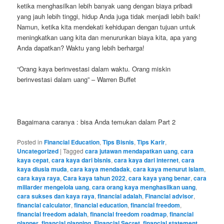
ketika menghasilkan lebih banyak uang dengan biaya pribadi
yang jauh lebih tinggi, hidup Anda juga tidak menjadi lebih baik!
Namun, ketika kita mendekati kehidupan dengan tujuan untuk
meningkatkan uang kita dan menurunkan biaya kita, apa yang
Anda dapatkan? Waktu yang lebih berharga!
“Orang kaya berinvestasi dalam waktu. Orang miskin
berinvestasi dalam uang” – Warren Buffet
Bagaimana caranya : bisa Anda temukan dalam Part 2
Posted in
Financial Education
,
Tips Bisnis
,
Tips Karir
,
Uncategorized
|
Tagged
cara jutawan mendapatkan uang
,
cara
kaya cepat
,
cara kaya dari bisnis
,
cara kaya dari internet
,
cara
kaya diusia muda
,
cara kaya mendadak
,
cara kaya menurut islam
,
cara kaya raya
,
Cara kaya tahun 2022
,
cara kaya yang benar
,
cara
miliarder mengelola uang
,
cara orang kaya menghasilkan uang
,
cara sukses dan kaya raya
,
financial adalah
,
Financial advisor
,
financial calculator
,
financial education
,
financial freedom
,
financial freedom adalah
,
financial freedom roadmap
,
financial
planner
,
financial planning
,
Financial Secret
,
financial statement
,