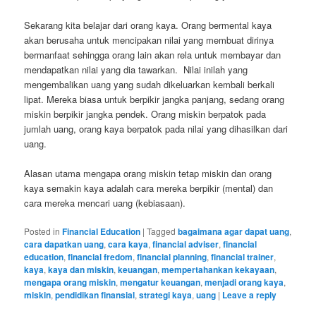
Sekarang kita belajar dari orang kaya. Orang bermental kaya
akan berusaha untuk mencipakan nilai yang membuat dirinya
bermanfaat sehingga orang lain akan rela untuk membayar dan
mendapatkan nilai yang dia tawarkan. Nilai inilah yang
mengembalikan uang yang sudah dikeluarkan kembali berkali
lipat. Mereka biasa untuk berpikir jangka panjang, sedang orang
miskin berpikir jangka pendek. Orang miskin berpatok pada
jumlah uang, orang kaya berpatok pada nilai yang dihasilkan dari
uang.
Alasan utama mengapa orang miskin tetap miskin dan orang
kaya semakin kaya adalah cara mereka berpikir (mental) dan
cara mereka mencari uang (kebiasaan).
Posted in
Financial Education
|
Tagged
bagaimana agar dapat uang
,
cara dapatkan uang
,
cara kaya
,
financial adviser
,
financial
education
,
financial fredom
,
financial planning
,
financial trainer
,
kaya
,
kaya dan miskin
,
keuangan
,
mempertahankan kekayaan
,
mengapa orang miskin
,
mengatur keuangan
,
menjadi orang kaya
,
miskin
,
pendidikan finansial
,
strategi kaya
,
uang
|
Leave a reply