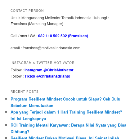
CONTACT PERSON
Untuk Mengundang Motivator Terbaik Indonesia Hubungi :
Fransisca (Marketing Manager)
Call / sms / WA :
082 110 502 502 (Fransisca)
email : fransisca@motivasiindonesia.com
INSTAGRAM & TWITTER MOTIVATOR
Follow :
Instagram @ChrisMotivator
Follow :
Tiktok @christianadrianto
RECENT POSTS
Program Resilient Mindset Cocok untuk Siapa? Cek Dulu
Sebelum Memutuskan
Apa yang Terjadi dalam 1 Hari Training Resilient Mindset?
Ini Isi Lengkapnya
ROI Training Mental Karyawan: Berapa Nilai Nyata yang Bisa
Dihitung?
Resilient Mindset Bukan Motivasi Biasa. Ini Sains! Inilah