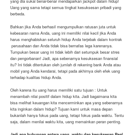
yang dia sukai benar-benar mendaparkan jackpot dalam hidup!
Uang yang sama tetapi semua tingkat kesuksesan pribadi yang
berbeda.
Bahkan jika Anda berhasil mengumpulkan ratusan juta untuk
kebesaran nama Anda, uang ini memiliki nilai kecil jika Anda
harus menghabiskan seluruh hidup Anda terjebak dalam kontrak
perusahaan dan Anda tidak bisa bernafas lega karenanya.
Tumpukan besar uang ini tidak lebih dari setumpuk besar stres
dan pengorbanan! Jadi, apa sebenarnya kesuksesan finansial
itu? Ini tidak ditentukan oleh jumlah di rekening bank Anda atau
mobil yang Anda kendarai, tetapi pada akhirnya oleh efek uang
terhadap kualitas hidup Anda.
Oleh karena itu uang harus memiliki satu tujuan : Untuk
menambah nilai positif dalam hidup kita. Jadi bagaimana kita
bisa melihat keuangan kita mencerminkan apa yang sebenarnya
kita inginkan dalam hidup? Tujuan kami untuk masa depan
bukanlah hanya fokus pada uang, tetapi fokus pada waktu. Tentu
saja, dalam menilai waktu kita, uang memainkan peran penting.
Jadi apa hubungan antara uang, waktu dan kesuksesan Real